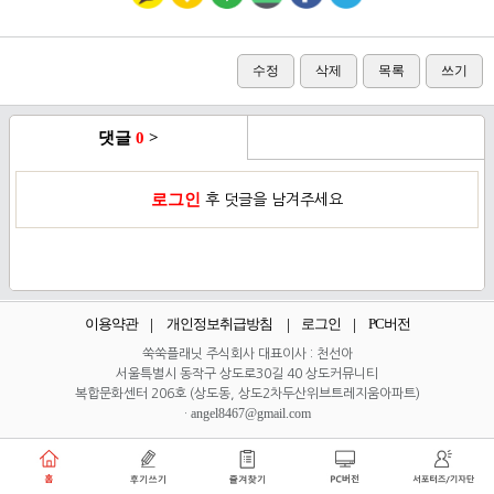
수정
삭제
목록
쓰기
댓글
0
>
로그인
후 덧글을 남겨주세요
이용약관
개인정보취급방침
로그인
PC버전
쑥쑥플래닛 주식회사 대표이사 : 천선아
서울특별시 동작구 상도로30길 40 상도커뮤니티
복합문화센터 206호 (상도동, 상도2차두산위브트레지움아파트)
angel8467@gmail.com
·