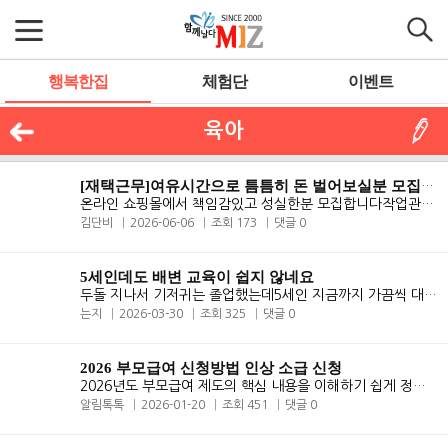
행복한집
체험단
이벤트
육아
[재택근무]여유시간으로 틈틈히 돈 벌어보실분 모집합니다
온라인 쇼핑몰에서 책임감있고 성실한분 모집합니다​작업관련 : - 온..
김단비
2026-06-06
조회 173
댓글 0
5세인데도 배변 교육이 쉽지 않네요
두돌 지나서 기저귀는 졸업했는데5세인 지금까지 가끔씩 대변 실수를 해요 ..
는지
2026-03-30
조회 325
댓글 0
2026 부모급여 신청방법 인상 소급 신청
2026년도 부모급여 제도의 핵심 내용을 이해하기 쉽게 정리해 드립니다. 아..
알림톡톡
2026-01-20
조회 451
댓글 0