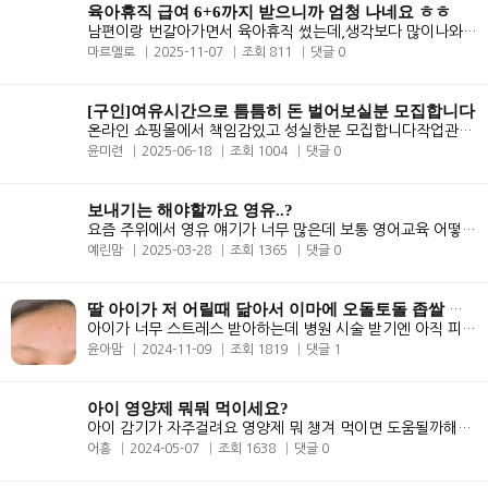
육아휴직 급여 6+6까지 받으니까 엄청 나네요 ㅎㅎ
남편이랑 번갈아가면서 육아휴직 썼는데,생각보다 많이나와서 놀랐어요. 상..
마르멜로
2025-11-07
조회 811
댓글 0
[구인]여유시간으로 틈틈히 돈 벌어보실분 모집합니다
온라인 쇼핑몰에서 책임감있고 성실한분 모집합니다​작업관련 : - 온..
윤미련
2025-06-18
조회 1004
댓글 0
보내기는 해야할까요 영유..?
요즘 주위에서 영유 얘기가 너무 많은데 보통 영어교육 어떻게 하세요??
예린맘
2025-03-28
조회 1365
댓글 0
딸 아이가 저 어릴때 닮아서 이마에 오돌토돌 좁쌀 여드름이 나서 힘
아이가 너무 스트레스 받아하는데 병원 시술 받기엔 아직 피부가 약한 너무..
윤아맘
2024-11-09
조회 1819
댓글 1
아이 영양제 뭐뭐 먹이세요?
아이 감기가 자주걸려요 영양제 뭐 챙겨 먹이면 도움될까해서요
어흥
2024-05-07
조회 1638
댓글 0