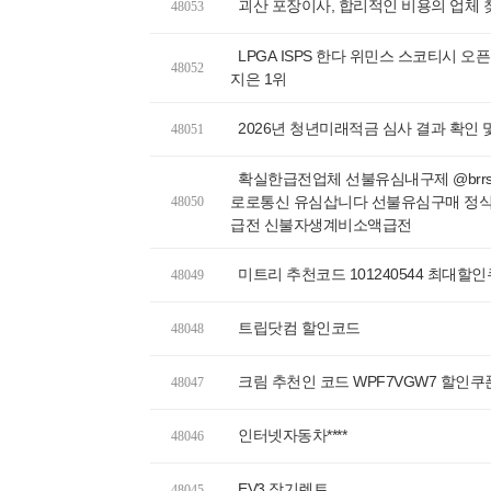
괴산 포장이사, 합리적인 비용의 업체 
48053
LPGA ISPS 한다 위민스 스코티시 
48052
지은 1위
2026년 청년미래적금 심사 결과 확인 
48051
확실한급전업체 선불유심내구제 @brrs
로로통신 유심삽니다 선불유심구매 정
48050
급전 신불자생계비소액급전
미트리 추천코드 101240544 최대할
48049
트립닷컴 할인코드
48048
크림 추천인 코드 WPF7VGW7 할인쿠
48047
인터넷자동차****
48046
EV3 장기렌트
48045