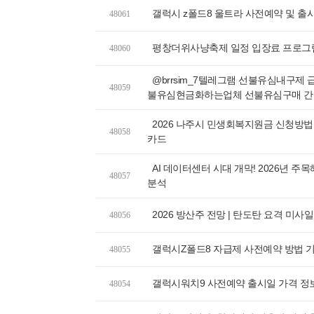
갤럭시 z폴드8 울트라 사전예약 및 출시
48061
평창더위사냥축제 일정 입장료 프로그램
48060
@brrsim_7텔레그램 선불유심내구제
48059
불유심현금화하는업체 선불유심구매 
2026 나주시 민생회복지원금 신청방법
48058
카드
AI 데이터센터 시대 개막! 2026년 주목해
48057
분석
2026 방산주 전망 | 탄도탄 요격 미사일
48056
갤럭시Z폴드8 자급제 사전예약 방법 
48055
갤럭시워치9 사전예약 출시일 가격 정
48054