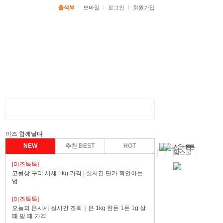
ㅣ
출석부
ㅣ
모바일
ㅣ
로그인
ㅣ
회원가입
미즈 함께날다
NEW
추천 BEST
HOT
[미즈톡톡]
고물상 구리 시세 1kg 가격 | 실시간 단가 확인하는
법
[미즈톡톡]
오늘의 은시세 실시간 조회｜은 1kg 한돈 1돈 1g 살
때 팔 때 가격