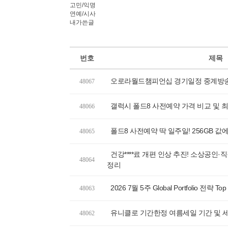
고민/익명
연예/시사
내가쓴글
번호
제목
오로라월드챔피언십 경기일정 중계방
48067
갤럭시 폴드8 사전예약 가격 비교 및
48066
폴드8 사전예약 딱 일주일! 256GB 값에
48065
건강****료 개편 인상 추진! 소상공인·직
48064
정리
2026 7월 5주 Global Portfolio 전략 Top 
48063
유니클로 기간한정 여름세일 기간 및 
48062