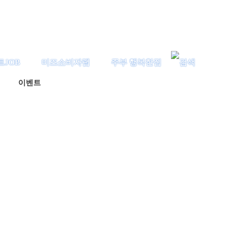
트JOB
미즈소비자랩
주부 행복한집
이벤트