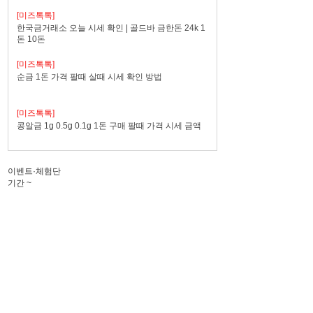
[미즈톡톡]
한국금거래소 오늘 시세 확인 | 골드바 금한돈 24k 1
돈 10돈
[미즈톡톡]
순금 1돈 가격 팔때 살때 시세 확인 방법
[미즈톡톡]
콩알금 1g 0.5g 0.1g 1돈 구매 팔때 가격 시세 금액
이벤트·체험단
기간
~