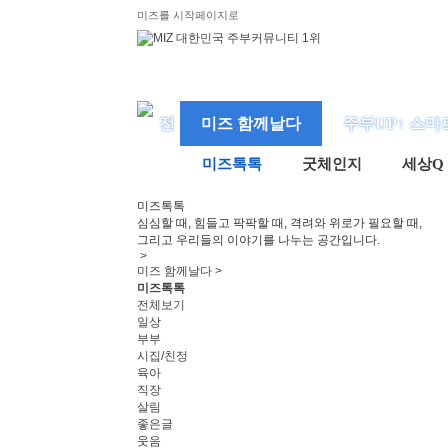
미즈를 시작페이지로
미즈 함께날다
주부UP↑ 스마
미즈톡톡
굿체인지
세상Q
미즈
톡톡
심심할 때, 힘들고 팍팍할 때, 격려와 위로가 필요할 때,
그리고 우리들의 이야기를 나누는 공간입니다.
>
미즈 함께날다 >
미즈톡톡
전체보기
일상
부부
시집/친정
육아
직장
살림
좋은글
웃음