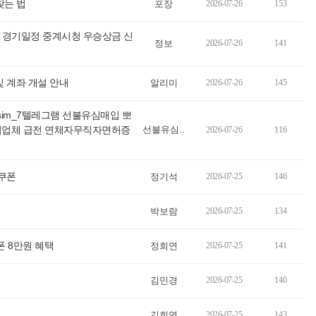
찾는 법
포장
2026-07-26
153
오픈 경기일정 중계시청 우승상금 신
정보
2026-07-26
141
및 계좌 개설 안내
알리미
2026-07-26
145
im_7텔레그램 선불유심매입 뽀
식업체 급전 연체자무직자면허증
선불유심..
2026-07-26
116
인쿠폰
정기석
2026-07-25
146
박보람
2026-07-25
134
폰 8만원 혜택
정희연
2026-07-25
141
김민경
2026-07-25
140
김희영
2026-07-25
143