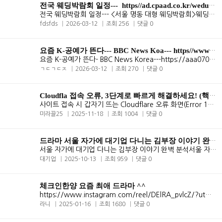
전국 웨딩박람회 일정--- ​ https//ad.cpaad.co.kr/wedunited01
전국 웨딩박람회 일정--- <서울 명동 대형 웨딩박람회>웨딩크라우드 ..
fdsfds
2026-03-12
조회 256
댓글 0
요즘 K-공예가 뜬다--- BBC News Koa--- https//www.youtube.com/watc
요즘 K-공예가 뜬다- BBC News Korea---https://aaa0708.blogspot.com/2026..
ㄱㄷㄱㄷㅈ
2026-03-12
조회 270
댓글 0
Cloudfla 접속 오류, 3단계로 빠르게 해결하세요! (핵심 요약)
사이트 접속 시 갑자기 뜨는 Cloudflare 오류 화면(Error 1020, 520 등) 때..
미라끌25
2025-11-18
조회 1004
댓글 0
드라마 서울 자가에 대기업 다니는 김부장 이야기 완벽 분석
서울 자가에 대기업 다니는 김부장 이야기 완벽 분석서울 자가에 대기업 다..
대기업
2025-10-13
조회 959
댓글 0
체크인한양 요즘 최애 드라마 ^^
https://www.instagram.com/reel/DElRA_pvlcZ/?utm_source=ig_web_copy_lin..
라니
2025-01-16
조회 1680
댓글 0