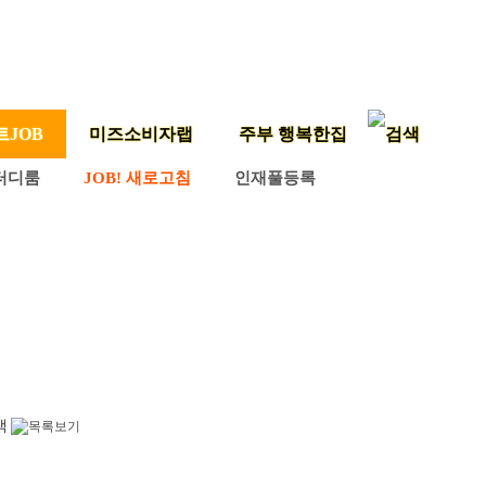
트JOB
미즈소비자랩
주부 행복한집
터디룸
JOB! 새로고침
인재풀등록