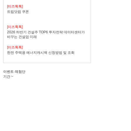
[미즈톡톡]
트립닷컴 쿠폰
[미즈톡톡]
2026 하반기 건설주 TOP6 투자전략 데이터센터가
바꾸는 건설업 미래
[미즈톡톡]
한전 주택용 에너지캐시백 신청방법 및 조회
이벤트·체험단
기간
~