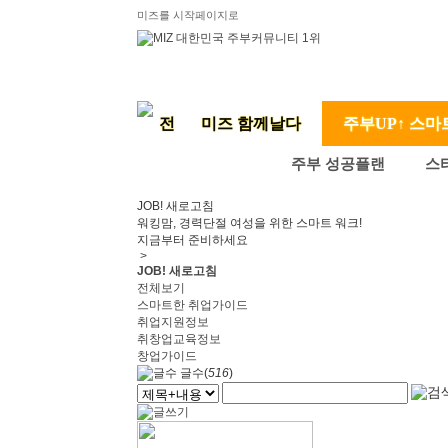
미즈를 시작페이지로
미즈 함께날다
주부UP↑ 스마
주부 성공플랜
스
JOB! 새로고침
워킹맘, 경력단절 여성을 위한 스마트 워크!
지금부터 준비하세요
>
JOB! 새로고침
전체보기
스마트한 취업가이드
취업지원정보
취창업교육정보
창업가이드
글수(
516
)