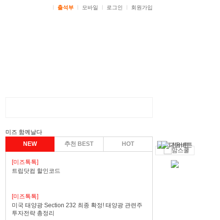
ㅣ
출석부
ㅣ
모바일
ㅣ
로그인
ㅣ
회원가입
미즈 함께날다
NEW
추천 BEST
HOT
[미즈톡톡]
트립닷컴 할인코드
[미즈톡톡]
미국 태양광 Section 232 최종 확정! 태양광 관련주
투자전략 총정리