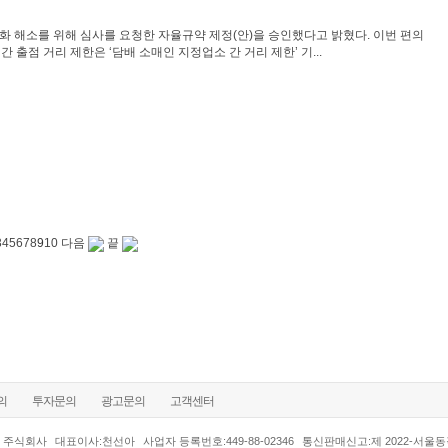
 해소를 위해 심사를 요청한 자율규약 제정(안)을 승인했다고 밝혔다. 이번 편의
출점 거리 제한은 ‘담배 소매인 지정업소 간 거리 제한’ 기...
3
4
5
6
7
8
9
10
다음
끝
의
투자문의
광고문의
고객센터
 주식회사
대표이사:천선아
사업자 등록번호:449-88-02346
통신판매신고:제 2022-서울동작