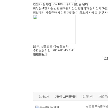
경쟁사 편의점 50∼100ｍ내에 새로 못 낸다
정부는 4일 사단법인 한국편의점산업협회가 편의점의 과밀화
점업계의 자율규약 제정은 가맹분야 최초의 사례로, 경쟁사 간 
[중부] 생활발효 식품 전문가
수강신청기간 : 2019-01-15 까지
관련정보 1
1
2
회사소개
개인정보취급방침
회원약관
제휴문
상호명:쑥쑥플래닛