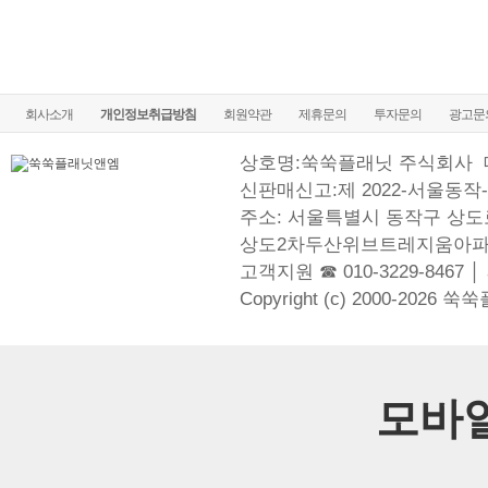
회사소개
개인정보취급방침
회원약관
제휴문의
투자문의
광고문
상호명:쑥쑥플래닛 주식회사
신판매신고:제 2022-서울동작-
주소: 서울특별시 동작구 상도로
상도2차두산위브트레지움아파
고객지원 ☎ 010-3229-8467 │
Copyright (c) 2000-2026 쑥
모바