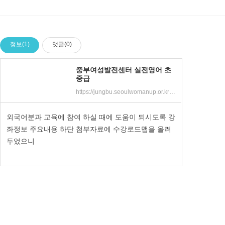
정보(1)
댓글(0)
중부여성발전센터 실전영어 초
중급
https://jungbu.seoulwomanup.or.kr/jungbu/edu/selectEduProgram.do?sch_class_code=C100097823
외국어분과 교육에 참여 하실 때에 도움이 되시도록 강
좌정보 주요내용 하단 첨부자료에 수강로드맵을 올려
두었으니