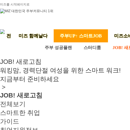
미즈를 시작페이지로
미즈 함께날다
주부UP↑ 스마트JOB
미즈소
주부 성공플랜
스터디룸
JOB! 
JOB! 새로고침
워킹맘, 경력단절 여성을 위한 스마트 워크!
지금부터 준비하세요
>
JOB! 새로고침
전체보기
스마트한 취업
가이드