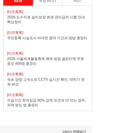
NEW
추천 BEST
HOT
[미즈톡톡]
2026 도수치료 실비보장 변경 관리급여 시행 안내
핵심정리
[미즈톡톡]
주민등록 사실조사 비대면 참여 기간과 방법 총정리
[미즈톡톡]
2026 서울세계불꽃축제 예매 방법 골든티켓 무료
응모 400명 총정리
[미즈톡톡]
속초 양양 고속도로 CCTV 실시간 확인, 막히기 전
꼭 봐요
[미즈톡톡]
수습기간 최저임금 90% 감액 조건과 안 되는 경우,
차액 받는 법 총정리
서비스 전체보기