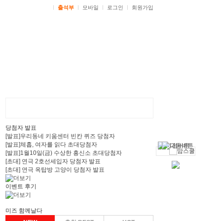
ㅣ
출석부
ㅣ
모바일
ㅣ
로그인
ㅣ
회원가입
당첨자 발표
[발표]우리동네 키움센터 빈칸 퀴즈 당첨자
[발표]체홉, 여자를 읽다 초대당첨자
[발표]1월10일(금) 수상한 흥신소 초대당첨자
[초대] 연극 2호선세입자 당첨자 발표
[초대] 연극 옥탑방 고양이 당첨자 발표
이벤트 후기
미즈 함께날다