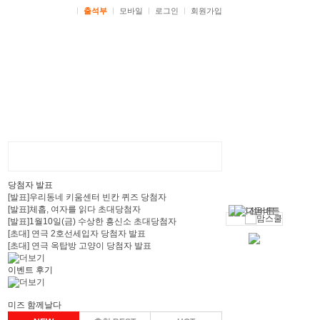
ㅣ
출석부
ㅣ
모바일
ㅣ
로그인
ㅣ
회원가입
당첨자 발표
[발표]우리동네 키움센터 빈칸 퀴즈 당첨자
[발표]체홉, 여자를 읽다 초대당첨자
[발표]1월10일(금) 수상한 흥신소 초대당첨자
[초대] 연극 2호선세입자 당첨자 발표
[초대] 연극 옥탑방 고양이 당첨자 발표
이벤트 후기
미즈 함께날다