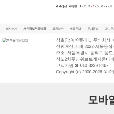
◀◀최신
◀이전
1
·
2
·
3
·
4
·
5
·
6
·
7
·
8
회사소개
개인정보취급방침
회원약관
제휴문의
투자문의
광고문
상호명:쑥쑥플래닛 주식회사
신판매신고:제 2022-서울동작-
주소: 서울특별시 동작구 상도로
상도2차두산위브트레지움아파
고객지원 ☎ 010-3229-8467 │
Copyright (c) 2000-2026 쑥
모바