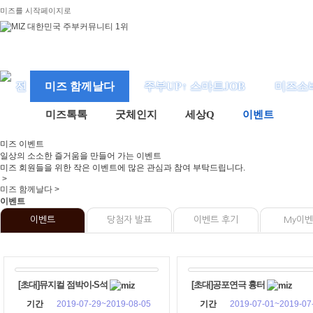
미즈를 시작페이지로
미즈 함께날다
주부UP↑ 스마트JOB
미즈소
미즈톡톡
굿체인지
세상Q
이벤트
미즈
이벤트
일상의 소소한 즐거움을 만들어 가는 이벤트
미즈 회원들을 위한 작은 이벤트에 많은 관심과 참여 부탁드립니다.
>
미즈 함께날다 >
이벤트
이벤트
당첨자 발표
이벤트 후기
My이
[초대]뮤지컬 점박이-S석
[초대]공포연극 흉터
기간
2019-07-29~2019-08-05
기간
2019-07-01~2019-07