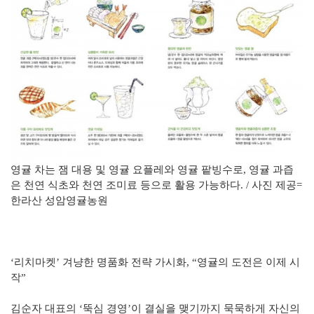
영귤 차는 잼 대용 및 영귤 요플레와 영귤 팥빙수로, 영귤 과즙
은 천연 식초와 천연 조미료 등으로 활용 가능하다. / 사진 제공=
한라산 성암영귤농원
‘리치마켓’ 겨냥한 명품화 전략 가시화, “영귤의 도전은 이제 시
작”
김순자 대표의 ‘뚝심 경영’이 결실을 맺기까지 묵묵하게 자신의