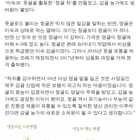
‘미숙과’ 풋귤을 활용한 ‘청귤 차’를 만들었고, 감귤 농가에도 맞
바람이 불었다.
풋귤로도 불리는 청귤은 익지 않은 밀감을 말하는 반면, 영귤은
미숙과 상태로 먹는 열매다. 크기는 청귤보다 영귤이 더 작다.
반면 신 맛과 쓴 맛은 영귤이 더 강하다. 가격은 영귤이 청귤에
비해 4~5배 정도 높다. 청귤은 본래 솎아내기 작업에서 비상품
으로 취급됐던 미숙 감귤이었다. 그러나 2016년 풋귤 유통을 허
용하는 조례가 재정되면서 2017년부터 상품화 과정을 거쳐 본
격 출하됐다.
“적자를 감수하면서 10년 이상 영귤 밭을 일군 것은 사양길인
제주 감귤 산업에 작은 보탬이 되고자 하는 마음이었습니다. 영
귤의 효능이 입증되면서 청귤도 덩달아 주목을 받았고, 감귤 농
가에도 굉장한 이익이 됐어요. 청귤 역시 유기농이나 무농약 같
은 친환경 제품이 유통될 수 있도록 철저한 생산 관리만 이루어
진다면 감귤 농가의 새로운 소득원이 될 수 있다고 생각합니다.”