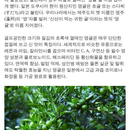
게 됐다. 일본 도쿠시마 현이 원산지인 영귤은 초귤 또는 스다찌
(すだち)라고 불린다. 우리나라에서는 제주도의 옛 이름인 영주
(瀛州)의 ‘영’자를 빌러 ’신선이 먹는 귀한 귤‘이라는 뜻의 '영
귤'로 이름 지어졌다.
골프공만한 크기와 질감의 초록색 열매인 영귤은 매우 단단한
껍질에 쓰고 신 맛이 특징이다. 세계적으로 비슷한 유종으로는
레몬과 라임, 칼라만시를 꼽으며 비타민 C, A, 구연산 등 필수 영
양 성분과 플로보노이드, 헤스페리딘 등 황산화물을 함유하고
있다. 면역력 향상, 발암 억제, 성인병 예방은 물론 살균 및 탈취
에도 탁월한 효능을 지닌 영귤은 일본에서 고급 과즙 조미료나
화장품 등 가공 원료로 활용된다.