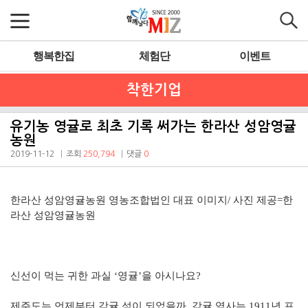
행복한집
체험단
이벤트
착한기업
유기농 영귤로 최초 기록 써가는 한라산 성암영귤
농원
2019-11-12
조회
250,794
댓글
0
한라산 성암영귤농원 영농조합법인 대표 이미지/ 사진 제공=한
라산 성암영귤농원
신선이 먹는 귀한 과실 ‘영귤’을 아시나요?
제주도는 언제부터 감귤 섬이 되었을까. 감귤 역사는 1911년 프