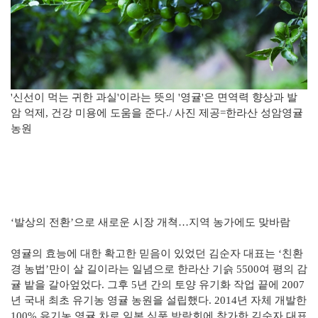
'신선이 먹는 귀한 과실'이라는 뜻의 '영귤'은 면역력 향상과 발
암 억제, 건강 미용에 도움을 준다./ 사진 제공=한라산 성암영귤
농원
‘발상의 전환’으로 새로운 시장 개쳑…지역 농가에도 맞바람
영귤의 효능에 대한 확고한 믿음이 있었던 김순자 대표는 ‘친환
경 농법’만이 살 길이라는 일념으로 한라산 기슭 5500여 평의 감
귤 밭을 갈아엎었다. 그후 5년 간의 토양 유기화 작업 끝에 2007
년 국내 최초 유기농 영귤 농원을 설립했다. 2014년 자체 개발한
100% 유기농 영귤 차로 일본 식품 박람회에 참가한 김순자 대표