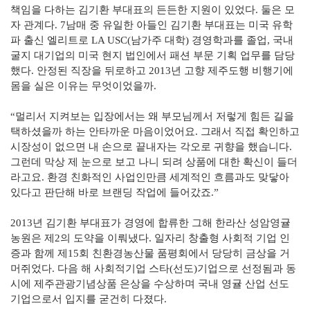
책임을 다하는 김기환 부대표의 든든한 지원이 있었다. 둘은 모
자 관계다. 7남매 중 유일한 아들인 김기환 부대표는 미국 유학
파 출신 엘리트로 LA USC(남가주 대학) 경영학과를 졸업, 국내
굴지 대기업의 미국 현지 법인에서 패션 부문 기획 업무를 담당
했다. 안정된 직장을 뒤로하고 2013년 고향 제주도행 비행기에
몸을 실은 이유는 무엇이었을까.
“멀리서 지켜보는 입장에서는 왜 부모님께서 저렇게 힘든 길을
택하셨을까 하는 안타까운 마음이었어요. 그래서 직접 확인하고
시장성이 없으면 내 손으로 끝내자는 각오로 귀향을 했습니다.
그런데 막상 제 눈으로 보고 나니 되려 상품에 대한 확신이 들더
라고요. 환경 친화적인 사업인만큼 세계적인 흐름과도 맞닿아
있다고 판단해 바로 브랜딩 작업에 들어갔죠.”
2013년 김기환 부대표가 경영에 합류한 그해 한라산 성암영귤
농원은 제2의 도약을 이뤄냈다. 일자리 창출형 사회적 기업 인
증과 함께 제15회 친환경농산물 품평회에서 당당히 금상을 거
머쥐었다. 다음 해 사회적기업 스타(선도)기업으로 선정됨과 동
시에 제주관광기념상품 은상을 수상하며 국내 영귤 산업 선도
기업으로서 입지를 굳건히 다졌다.