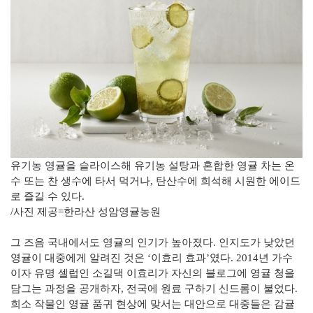
유기농 영귤을 슬라이스해 유기농 설탕과 혼합한 영귤 차는 온
수 또는 찬 생수에 타서 먹거나, 탄산수에 희석해 시원한 에이드
로 즐길 수 있다.
/사진 제공=한라산 성암영귤농원
그 즈음 국내에서도 영귤의 인기가 높아졌다. 인지도가 낮았던
영귤이 대중에게 알려진 것은 ‘이효리 효과’였다. 2014년 가수
이자 유명 셀럽인 소길댁 이효리가 자신의 블로그에 영귤 청을
담그는 과정을 공개하자, 전국에 원료 구하기 신드롬이 불었다.
희소 작물인 영귤 품귀 현상에 맞서는 대안으로 대중들은 감귤