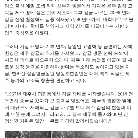
랑스 출신 에밀 조셉 타케 신부가 일본에서 가져온 온주 밀감 묘
목을 제주 땅에 심은 것이 시초다. 그후 감귤 나무는 70~80년대
감귤 산업 활성화로 집중 식재됐고, 90년대까지 ‘대학나무’로 불
리며 자녀의 학비를 책임지고 지역 경제를 이끌어가는 기반 산
업의 중심축을 이뤘다.
그러나 시장 개방과 기후 변화, 농업인 고령화 등 급변하는 사회
환경은 제주 감귤의 위기를 가져왔고, '감귤 생존 전략 모색'이
시급한 과제로 떠오른지 오래다. 제주 미래 농업을 이끌어 갈 새
로운 성장 동력을 마련해야 한다는 목소리도 높아지고 있는 지
금, 한라산 성암영귤농원 영농조합법인은 대체 특화 작물로 제
주 농가의 고소득 창출을 견인하고 있다.
“1967년 제주시 영평동에서 감귤 재배를 시작했습니다. 20년 전
우연히 중국을 갔다가 큰 충격을 받았어요. 대국의 광활한 밭에
서 대규모로 재배되는 감귤 나무를 보니 제주 감귤의 현실과 미
래가 한 눈에 그려지더라고요. 그 길로 제주에 돌아와 30년 간
정성껏 키워온 밀감 나무를 과감히 잘라버렸습니다.”