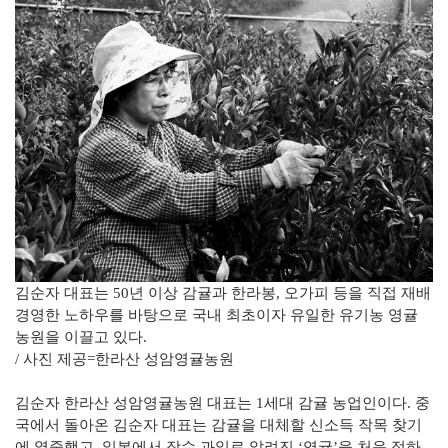
김순자 대표는 50년 이상 감귤과 한라봉, 오가피 등을 직접 재배
경영한 노하우를 바탕으로 국내 최초이자 유일한 유기농 영귤
농원을 이끌고 있다.
/ 사진 제공=한라산 성암영귤농원
김순자 한라산 성암영귤농원 대표는 1세대 감귤 농업인이다. 중
국에서 돌아온 김순자 대표는 감귤을 대체할 신소득 작목 찾기
에 열중했고, 일본에서 장수 과일로 알려진 ‘영귤’을 처음 접하