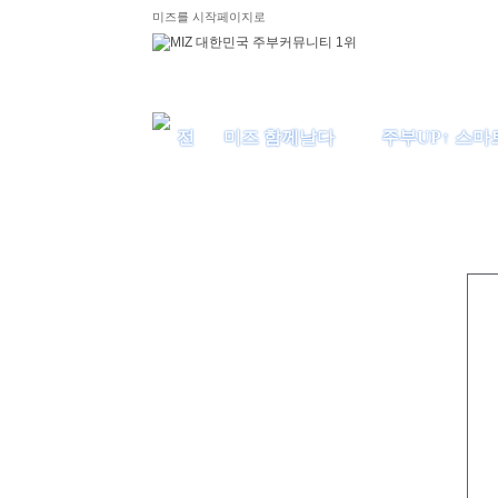
미즈를 시작페이지로
미즈 함께날다
주부UP↑ 스마