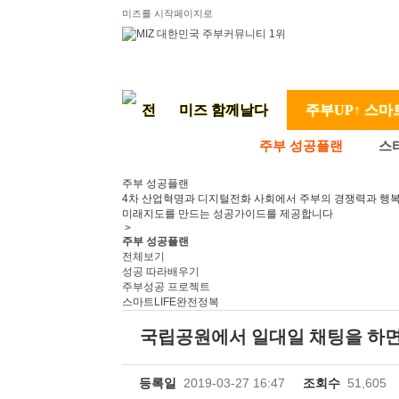
미즈를 시작페이지로
미즈 함께날다
주부UP↑ 스마
주부 성공플랜
스
주부 성공플랜
4차 산업혁명과 디지털전화 사회에서 주부의 경쟁력과 행
미래지도를 만드는 성공가이드를 제공합니다
>
주부 성공플랜
전체보기
성공 따라배우기
주부성공 프로젝트
스마트LIFE완전정복
국립공원에서 일대일 채팅을 하면 
등록일
2019-03-27 16:47
조회수
51,605