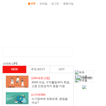
ㅣ
출석부
ㅣ
모바일
ㅣ
로그인
ㅣ
회원가입
스마트 LIFE
NEW
추천 BEST
HOT
[Job!새로고침]
3040 여성, 구직활동부터 취업,
고용 안정성까지 종합 지원
[스마트life]
수기명부에 전화번호, 괜찮을
까요?