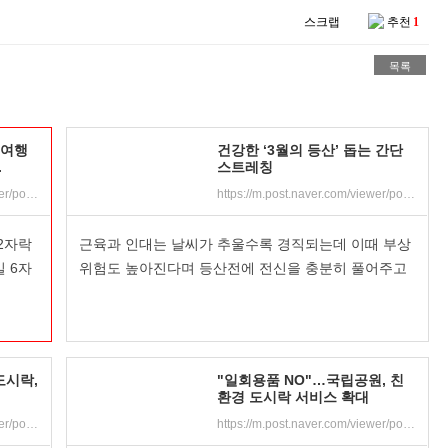
스크랩
추천
1
목록
내여행
건강한 ‘3월의 등산’ 돕는 간단
.
스트레칭
https://m.post.naver.com/viewer/postView.nhn?volumeNo=18119254&memberNo=12091100&searchKeyword=%EA%B5%AD%EB%A6%BD%EA%B3%B5%EC%9B%90&searchRank=6
https://m.post.naver.com/viewer/postView.nhn?volumeNo=18390180&memberNo=28656674&searchKeyword=%EB%93%B1%EC%82%B0&searchRank=3
2자락
근육과 인대는 날씨가 추울수록 경직되는데 이때 부상
 6자
위험도 높아진다며 등산전에 전신을 충분히 풀어주고
도시락,
"일회용품 NO"…국립공원, 친
환경 도시락 서비스 확대
https://m.post.naver.com/viewer/postView.nhn?volumeNo=17990474&memberNo=27875303&searchKeyword=%EB%82%B4%20%EB%8F%84%EC%8B%9C%EB%9D%BD%EC%9D%84%20%EB%B6%80%ED%83%81%ED%95%B4&searchRank=10
https://m.post.naver.com/viewer/postView.nhn?volumeNo=18376724&memberNo=30293492&searchKeyword=%EB%82%B4%20%EB%8F%84%EC%8B%9C%EB%9D%BD%EC%9D%84%20%EB%B6%80%ED%83%81%ED%95%B4&searchRank=2