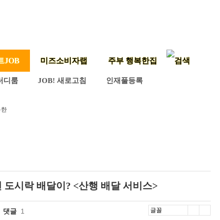
트JOB
미즈소비자랩
주부 행복한집
터디룸
JOB! 새로고침
인재풀등록
복한
도시락 배달이? <산행 배달 서비스>
댓글
1