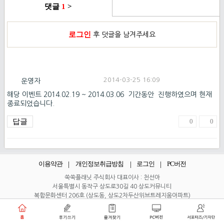
댓글
1
>
로그인
후 덧글을 남겨주세요
2014-03-25 16:09
운영자
해당 이벤트 2014.02.19 ~ 2014.03.06 기간동안 진행하였으며 현재
종료되었습니다.
답글
0
0
이용약관
개인정보취급방침
로그인
PC버전
쑥쑥플래닛 주식회사 대표이사 : 천선아
서울특별시 동작구 상도로30길 40 상도커뮤니티
복합문화센터 206호 (상도동, 상도2차두산위브트레지움아파트)
angel8467@gmail.com
·