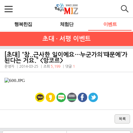
행복한집
체험단
이벤트
초대 · 서평 이벤트
[초대] “참..근사한 일이에요…누군가의‘때문에’가
된다는 거요.” <앙코르>
운영자
2014-03-25
조회
5,199
댓글
1
목록