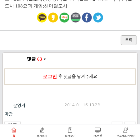
도사 108요괴 게임;신머털도사
목록
댓글
63
>
로그인
후 덧글을 남겨주세요
2014-01-16 13:28
운영자
마감 -----------------------
답글
0
0