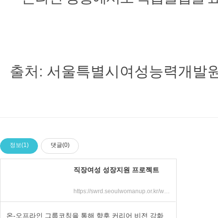
출처:
서울특별시여성능력개발
정보(1)
댓글(0)
직장여성 성장지원 프로젝트
https://swrd.seoulwomanup.or.kr/wrd/common/bbs/selectBBS.do?bbs_seq=127098&bbs_code=noticeall&bbs_type_code=&bbs_type=&WrdNoticeAllValue=&reqUrl=&sch_type=&sch_text=%C2%A4tPage=1
온-오프라인 그룹코칭을 통해 향후 커리어 비전 강화