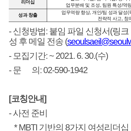
리더십
업무분배 및 조성
,
팀원 특성
/
역량
업무역량 향상
,
개인
/
팀 성과 달성
(
성과 창출
전략적 사고
,
창
- 신청방법: 붙임 파일 신청서(
링크
성 후 메일 전송 (
seoulsaeil@seoul
- 모집기간: ~ 2021. 6. 30.(수)
- 문 의: 02-590-1942
[코칭안내]
- 사전 준비
* MBTI 기반의 8가지 여성리더십