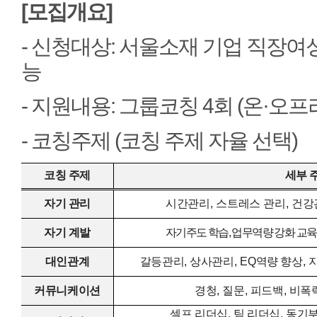
[모집개요]
- 신청대상: 서울소재 기업 직장
능
- 지원내용: 그룹코칭 4회 (온·오프
- 코칭주제 (코칭 주제 자율 선택)
코칭 주제
세부 
자기 관리
시간관리
,
스트레스 관리
,
건강
자기 계발
자기주도 학습
,
업무역량 강화 교육
대인관계
갈등관리
,
상사관리
, EQ
역량 향상
,
커뮤니케이션
경청
,
질문
,
피드백
,
비폭
셀프 리더십
,
팀 리더십
,
동기