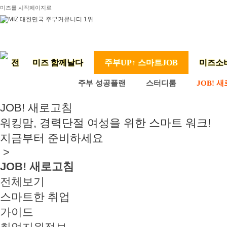
미즈를 시작페이지로
미즈 함께날다
주부UP↑ 스마트JOB
미즈소
주부 성공플랜
스터디룸
JOB! 
JOB! 새로고침
워킹맘, 경력단절 여성을 위한 스마트 워크!
지금부터 준비하세요
>
JOB! 새로고침
전체보기
스마트한 취업
가이드