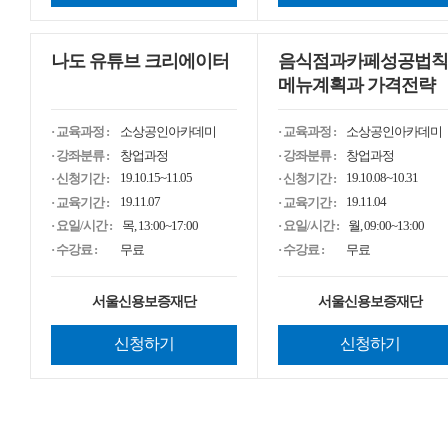
3040 여성, 구직활동부터 취업, 고용 안..
상업용 무료폰트 다운받자, <눈
나도 유튜브 크리에이터
음식점과카페성공법칙
메뉴계획과 가격전략
· 교육과정 :
소상공인아카데미
· 교육과정 :
소상공인아카데미
· 강좌분류 :
창업과정
· 강좌분류 :
창업과정
19.10.15~11.05
19.10.08~10.31
· 신청기간 :
· 신청기간 :
19.11.07
19.11.04
· 교육기간 :
· 교육기간 :
· 요일/시간 :
목, 13:00~17:00
· 요일/시간 :
월, 09:00~13:00
· 수강료 :
무료
· 수강료 :
무료
서울신용보증재단
서울신용보증재단
신청하기
신청하기