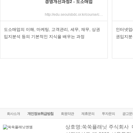
경영개선과정2 - 도소매업
http://edu.seoulsbdc.or.kr/course/course_view.jsp?id=7627&cid=1703&ch=course
도소매업의 이해, 마케팅, 고객관리, 세무, 재무, 상권
인터넷업(
입지분석 등의 기본적인 지식을 배우는 과정
권입지분
회사소개
개인정보취급방침
회원약관
제휴문의
투자문의
광고문
상호명:쑥쑥플래닛 주식회사