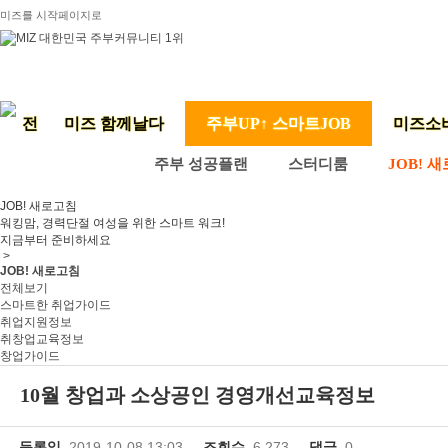
미즈를 시작페이지로
미즈 함께날다
주부UP↑ 스마트JOB
미즈소
주부 성공플랜
스터디룸
JOB! 
JOB! 새로고침
워킹맘, 경력단절 여성을 위한 스마트 워크!
지금부터 준비하세요
>
JOB! 새로고침
전체보기
스마트한 취업가이드
취업지원정보
취창업교육정보
창업가이드
10월 창업과 소상공인 경영개선교육정보
등록일
2019-10-08 13:03
조회수
6,273
댓글
0