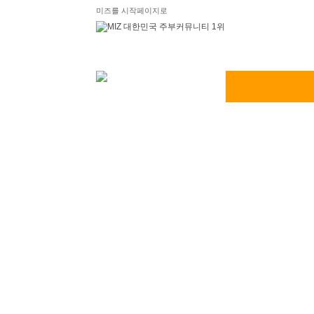
미즈를 시작페이지로
미즈 함께날다
주부UP↑ 스마
주부 성공플랜
스
JOB! 새로고침
워킹맘, 경력단절 여성을 위한 스마트 워크!
지금부터 준비하세요
>
JOB! 새로고침
전체보기
스마트한 취업가이드
취업지원정보
취창업교육정보
창업가이드
서울우먼업 추천! 8월 대표 강좌
등록일
2019-08-02 14:27
조회수
7,145
댓글
0
글자확대
글자축소