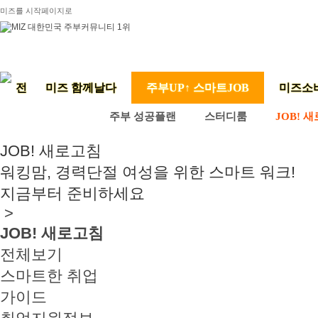
미즈를 시작페이지로
미즈 함께날다
주부UP↑ 스마트JOB
미즈소
주부 성공플랜
스터디룸
JOB! 
JOB! 새로고침
워킹맘, 경력단절 여성을 위한 스마트 워크!
지금부터 준비하세요
>
JOB! 새로고침
전체보기
스마트한 취업
가이드