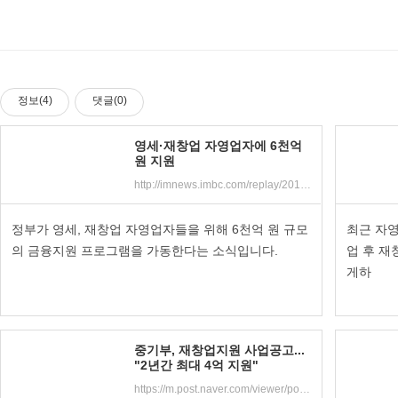
정보(4)
댓글(0)
영세·재창업 자영업자에 6천억
원 지원
http://imnews.imbc.com/replay/2019/nwtoday/article/5220035_24616.html
정부가 영세, 재창업 자영업자들을 위해 6천억 원 규모
최근 자
의 금융지원 프로그램을 가동한다는 소식입니다.
업 후 재
게하
중기부, 재창업지원 사업공고...
"2년간 최대 4억 지원"
https://m.post.naver.com/viewer/postView.nhn?volumeNo=17926386&memberNo=35797485&searchKeyword=%EC%9E%AC%EC%B0%BD%EC%97%85&searchRank=1