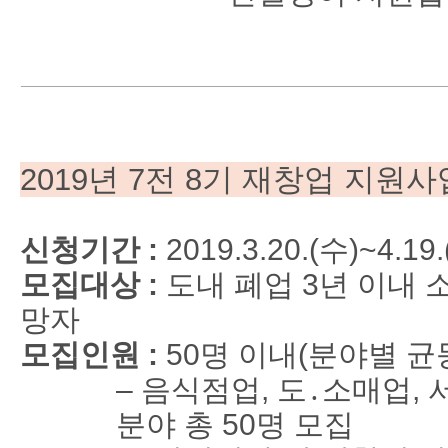
2019
년
7
전
8
기
재창업 지원사
신청기간 :
2019.3.20.(
수
)~4.19.
모집대상 :
도내 폐업
3
년 이내 
망자
모집인원 :
50
명 이내
(
분야별 균
–
음식점업
,
도
․
소매업
,
분야 총
50
명 모집