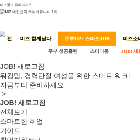
미즈를 시작페이지로
미즈 함께날다
주부UP↑ 스마트JOB
미즈소
주부 성공플랜
스터디룸
JOB! 
JOB! 새로고침
워킹맘, 경력단절 여성을 위한 스마트 워크!
지금부터 준비하세요
>
JOB! 새로고침
전체보기
스마트한 취업
가이드