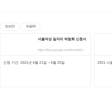
정보(2)
댓글(0)
서울여성 일자리 박람회 신청서
https://docs.google.com/forms/d/1mhLvJdnXstcM_6BWiHAH7LGst8f_eFwpi6kOHiqFSwA/viewform?form=MY01SV&OCID=MY01SV&edit_requested=true
신청 기간: 2021년 6월 21일 ~ 6월 25일
2021 서