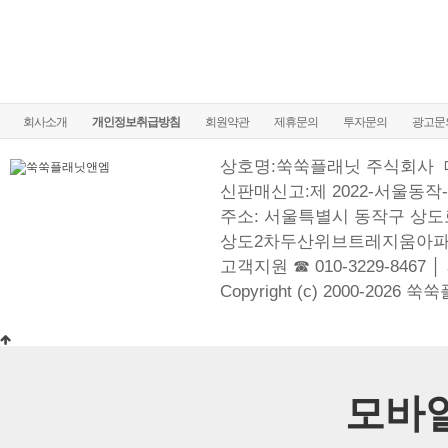
회사소개
개인정보취급방침
회원약관
제휴문의
투자문의
광고문
상호명:쑥쑥플래닛 주식회사
신판매신고:제 2022-서울동작-
주소: 서울특별시 동작구 상도로
상도2차두산위브트레지움아파
고객지원 ☎ 010-3229-8467 │
Copyright (c) 2000-2026 쑥
모바