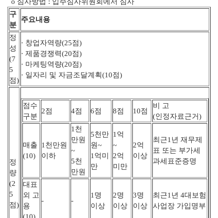
o 심사방법 : 입주심사위원회에서 심사
구
주요내용
분
정
· 창업자역량(25점)
성
· 제품경쟁력(20점)
(7
· 마케팅역량(20점)
5
· 일자리 및 자금조달계획(10점)
점)
점수
비 고
2점
4점
6점
8점
10점
구분
(인정자료근거)
1천
5천만
1억
만원
최근1년 재무제
매출
1천만원
원~
~
2억
~
표 또는 부가세
(10)
이하
1억미
2억
이상
5천
과세표준증명
정
만
미만
만원
량
(2
대표
5
외 고
1명
2명
3명
최근1년 4대보험
-
-
점)
용
이상
이상
이상
사업장 가입명부
(10)