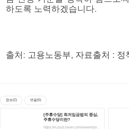
하도록 노력하겠습니다.
출처:
고용노동부, 자료출처 : 
정보(2)
댓글(0)
[주휴수당] 최저임금법의 중심,
주휴수당이란?
https://m.post.naver.com/viewer/postView.nhn?volumeNo=17416513&memberNo=15554453&searchKeyword=%EC%A3%BC%ED%9C%B4%EC%88%98%EB%8B%B9&searchRank=2