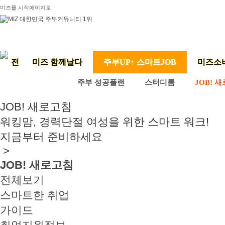
미즈를 시작페이지로
미즈 함께날다
주부UP↑ 스마트JOB
미즈소
주부 성공플랜
스터디룸
JOB! 
JOB! 새로고침
워킹맘, 경력단절 여성을 위한 스마트 워크!
지금부터 준비하세요
>
JOB! 새로고침
전체보기
스마트한 취업
가이드