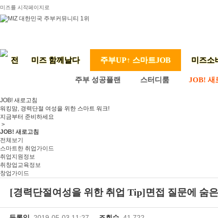
미즈를 시작페이지로
미즈 함께날다
주부UP↑ 스마트JOB
미즈소
주부 성공플랜
스터디룸
JOB! 
JOB! 새로고침
워킹맘, 경력단절 여성을 위한 스마트 워크!
지금부터 준비하세요
>
JOB! 새로고침
전체보기
스마트한 취업가이드
취업지원정보
취창업교육정보
창업가이드
[경력단절여성을 위한 취업 Tip]면접 질문에 숨은
등록일
2019-05-03 11:27
조회수
41,722