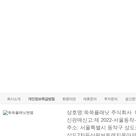
회사소개
개인정보취급방침
회원약관
제휴문의
투자문의
광고문
상호명:쑥쑥플래닛 주식회사
신판매신고:제 2022-서울동작-
주소: 서울특별시 동작구 상도로
상도2차두산위브트레지움아파