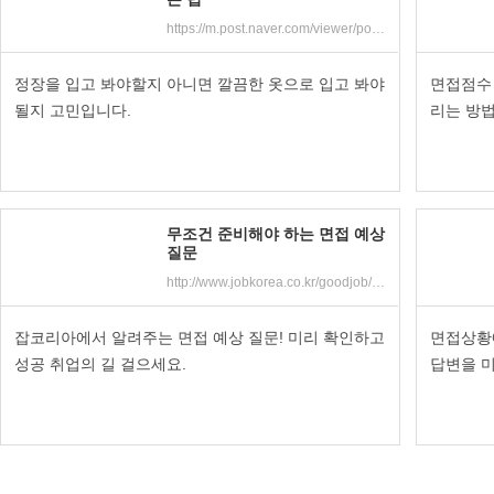
https://m.post.naver.com/viewer/postView.nhn?volumeNo=17804058&memberNo=17918705&searchKeyword=%EC%97%AC%EC%84%B1%20%EB%A9%B4%EC%A0%91&searchRank=2
정장을 입고 봐야할지 아니면 깔끔한 옷으로 입고 봐야
면접점수
될지 고민입니다.
리는 방법
무조건 준비해야 하는 면접 예상
질문
http://www.jobkorea.co.kr/goodjob/tip/View?News_No=15537&schCtgr=120002&Page=1
잡코리아에서 알려주는 면접 예상 질문! 미리 확인하고
면접상황
성공 취업의 길 걸으세요.
답변을 미