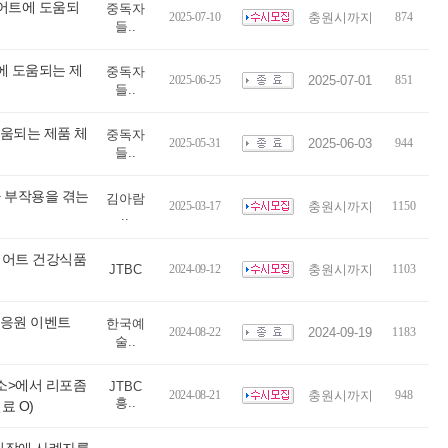
이어트에 도움되
중독자
2025-07-10
충원시까지
874
들..
에 도움되는 제
중독자
2025-06-25
2025-07-01
851
들..
도움되는 제품 체
중독자
2025-05-31
2025-06-03
944
들..
 부작용을 겪는
김아람
2025-03-17
충원시까지
1150
..
다이어트 건강식품
JTBC
2024-09-12
충원시까지
1103
 응원 이벤트
한국예
2024-08-22
2024-09-19
1183
술..
신소>에서 리포좀
JTBC
2024-08-21
충원시까지
948
흥..
료 O)