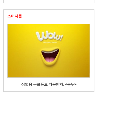
스터디룸
상업용 무료폰트 다운받자, <눈누>
수기명부에 전화번호