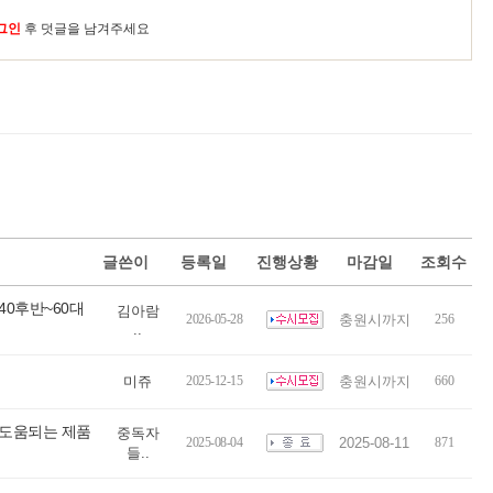
그인
후 덧글을 남겨주세요
글쓴이
등록일
진행상황
마감일
조회수
40후반~60대
김아람
2026-05-28
충원시까지
256
..
미쥬
2025-12-15
충원시까지
660
 도움되는 제품
중독자
2025-08-04
2025-08-11
871
들..