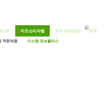
트JOB
미즈소비자랩
주부 행복한집
업 착한제품
미소랩 정보플러스