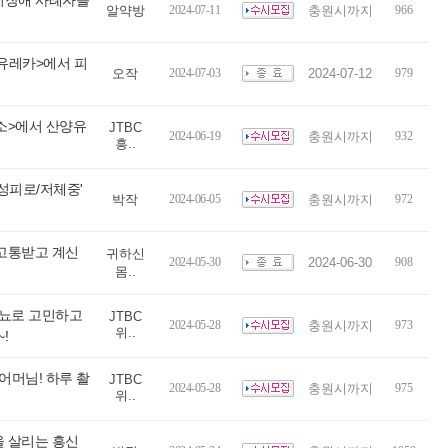
지장애 사례자를
알약방
2024-07-11
충원시까지
966
 유레카>에서 피
오작
2024-07-03
2024-07-12
979
신소>에서 산양유
JTBC
2024-06-19
충원시까지
932
흥..
성피로/저체중'
박작
2024-06-05
충원시까지
972
 고통받고 계신
귀하신
2024-05-30
2024-06-30
908
몸..
+당뇨로 고민하고
JTBC
2024-05-28
충원시까지
973
위..
!
어머님! 하루 촬
JTBC
2024-05-28
충원시까지
975
위..
을 살리는 흥신