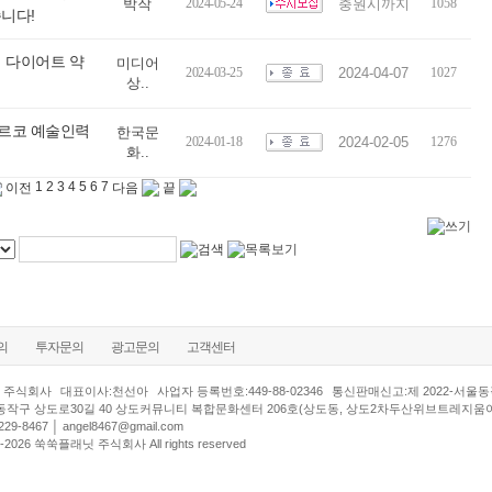
박작
2024-05-24
충원시까지
1058
니다!
서 다이어트 약
미디어
2024-03-25
2024-04-07
1027
상..
아르코 예술인력
한국문
2024-01-18
2024-02-05
1276
화..
1
2
3
4
5
6
7
이전
다음
끝
의
투자문의
광고문의
고객센터
 주식회사
대표이사:천선아
사업자 등록번호:449-88-02346
통신판매신고:제 2022-서울동작
동작구 상도로30길 40 상도커뮤니티 복합문화센터 206호(상도동, 상도2차두산위브트레지움
29-8467 │
angel8467@gmail.com
000-2026 쑥쑥플래닛 주식회사 All rights reserved