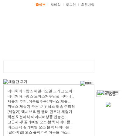
ㅣ
출석부
ㅣ
모바일
ㅣ
로그인
ㅣ
회원가입
네이처아파랑스 패밀리오일 그리고 모이...
네이처아파랑스 모이스처수딩젤 더마테...
제습기 추천, 여름필수품! 위닉스 제습...
위닉스 제습기 추천 ♡ 위닉스 뽀송 주피터
[체험기] 맥시브 리얼 빨래 건조대 체험기
회전 & 접이식 아이디어상품 만능건...
고급지다! 끌라삐엘 오스 블랙 다이아몬...
마스크팩 끌라삐엘 오스 블랙 다이아몬...
[끌라삐엘] 오스 블랙 다이아몬드 마스...