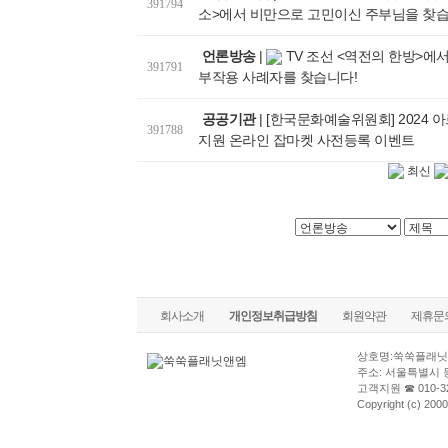
391794
소>에서 비만으로 고민이신 주부님을 찾습
언론방송
|
TV 조선 <역전의 한방>에
391791
부작용 사례자를 찾습니다!
공공기관
|
[한국문화예술위원회] 2024 
391788
지원 온라인 잡마켓 사전등록 이벤트
최신
회사소개
개인정보취급방침
회원약관
제휴문
상호명:쑥쑥플래닛
주소: 서울특별시 
고객지원 ☎ 010-32
Copyright (c) 2