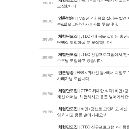
체험단모집
|
MBN <알약방>에서 경도인
391803
모집합니다
언론방송
|
TV조선 <내 몸을 살리는 발견
391802
부&탈모 고민인 사례자를 찾습니다.
체험단모집
|
JTBC <내 몸을 살리는 흥
391800
단백질 체험하실 분 모집합니다!
체험단모집
|
JTBC 건강프로그램에서 '만
391799
주부님 모집하고 있습니다.
언론방송
|
EBS <귀하신 몸>에서 치질로
391797
사례자님 모십니다.
체험단모집
|
[JTBC 위대한 식탁] 비만
391796
계신 어머님! 체험하시고 용돈 벌어가세요~
체험단모집
|
비만+당뇨로 고민하고 계신 
391795
영 하시고 용돈 벌어가세요~!
체험단모집
|
JTBC 신규프로그램 <내 몸