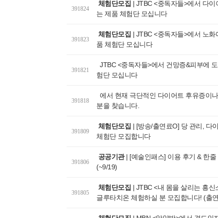
체험단모집
|
JTBC <중독자들>에서 다
391824
는 제품 체험단 모십니다
체험단모집
|
JTBC <중독자들>에서 노화
391823
품 체험단 모십니다
JTBC <중독자들>에서 건망증&피부에 
391821
험단 모십니다
에서 현재 극단적인 다이어트 후유증이나
391818
분을 찾습니다.
체험단모집
|
[방송/출연료O] 당 관리, 
391809
체험단 모집합니다
공공기관
|
[예술인패스] 이용 후기 & 한줄
391806
(~9/19)
체험단모집
|
JTBC <내 몸을 살리는 흥
391805
글루타치온 체험하실 분 모집합니다! (출연