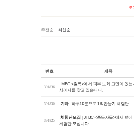
로
추천순
최신순
번호
제목
MBC <썰록>에서 피부 노화 고민이 있는 
391836
사례자를 찾고 있습니다.
기타
|
하루10분으로 1억만들기 체험단
391830
체험단모집
|
JTBC <중독자들>에서 뼈에
391825
체험단 모십니다