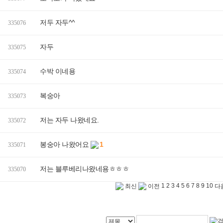
저두 자두^^
335076
자두
335075
수박 이네용
335074
복숭아
335073
저는 자두 나왔네요.
335072
봉숭아 나왔어요
1
335071
저는 블루베리나왔네용ㅎㅎㅎ
335070
1
2
3
4
5
6
7
8
9
10
최신
이전
다