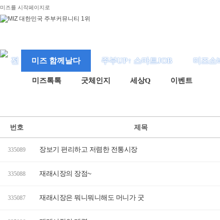
미즈를 시작페이지로
미즈 함께날다
주부UP↑ 스마트JOB
미즈소
미즈톡톡
굿체인지
세상Q
이벤트
번호
제목
장보기 편리하고 저렴한 전통시장
335089
재래시장의 장점~
335088
재래시장은 뭐니뭐니해도 머니가 굿
335087