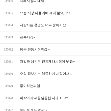
재래시장의 매력
335086
요즘 시장 나들이에 재미 붙었어요
335085
사람사는 풍경도 너무 좋아서요.
335084
전통시장~
335083
당근 전통시장이죠~
335082
과일과 생선은 전통재래시장이 낫죠~
335081
추석 장보기는 알뜰하게 시장에서...
335080
좋아하는과일
335079
아삭아삭 세콤달콤한 사과 최고!!
335078
토마토가 나왔네요
335077