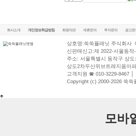
회사소개
개인정보취급방침
회원약관
제휴문의
투자문의
광고문
상호명:쑥쑥플래닛 주식회사
신판매신고:제 2022-서울동작-
주소: 서울특별시 동작구 상도로
상도2차두산위브트레지움아파
고객지원 ☎ 010-3229-8467 │
Copyright (c) 2000-2026 쑥
모바