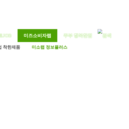
트JOB
미즈소비자랩
주부 행복한집
업 착한제품
미소랩 정보플러스