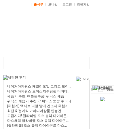
ㅣ
출석부
ㅣ
모바일
ㅣ
로그인
ㅣ
회원가입
네이처아파랑스 패밀리오일 그리고 모이...
네이처아파랑스 모이스처수딩젤 더마테...
제습기 추천, 여름필수품! 위닉스 제습...
위닉스 제습기 추천 ♡ 위닉스 뽀송 주피터
[체험기] 맥시브 리얼 빨래 건조대 체험기
회전 & 접이식 아이디어상품 만능건...
고급지다! 끌라삐엘 오스 블랙 다이아몬...
마스크팩 끌라삐엘 오스 블랙 다이아몬...
[끌라삐엘] 오스 블랙 다이아몬드 마스...