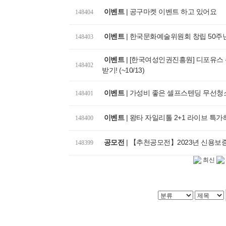
이벤트
|
공구마켓 이벤트 하고 있어요
148404
이벤트
|
한국문화예술위원회 창립 50주년 기
148403
이벤트
|
[한국여성인권진흥원] 디포유스 
148402
받기! (~10/13)
이벤트
|
가성비 좋은 셀프스텐딩 무선청소기
148401
이벤트
|
왕타 자일리톨 2+1 라이브 특가
148400
공모전
|
【추천공모전】2023년 신용보
148399
최신