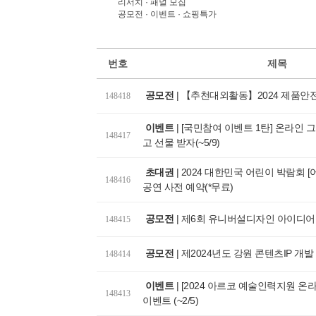
리서치 · 패널 모집
공모전 · 이벤트 · 쇼핑특가
번호
제목
공모전
|
【추천대외활동】2024 제품안
148418
이벤트
|
[국민참여 이벤트 1탄] 온라인 
148417
고 선물 받자(~5/9)
초대권
|
2024 대한민국 어린이 박람회 
148416
공연 사전 예약(*무료)
직장여
공모전
|
제6회 유니버설디자인 아이디어
148415
공모전
|
제2024년도 강원 콘텐츠IP 개
148414
이벤트
|
[2024 아르코 예술인력지원 온
148413
이벤트 (~2/5)