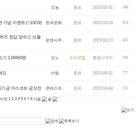
오농
종료
2023-10-31
588
념 이벤트 (~10/19)
한국문화..
종료
2023-10-19
424
퀴즈 정답 맞히고 선물
운영사무..
종료
2023-10-13
435
 119000원
오노
수시모집
충원시까지
594
해요
아링
종료
2023-09-21
777
증기금 마스코트 공모전
콘테스트..
종료
2023-10-04
531
1
2
3
4
5
6
7
8
이전
다음
끝