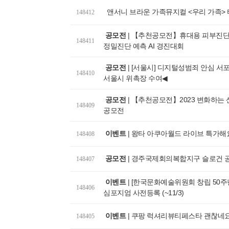
앤서니 브라운 가족뮤지컬 <우리 가족>
148412
공모전
|
【추천공모전】휴대용 피부진단
148411
정밀진단 예측 AI 경진대회
공모전
|
[서울시] 디지털성범죄 안심 서포터즈
148410
서울시 위촉장 수여◀
공모전
|
【추천공모전】2023 변화하는 
148409
공모전
이벤트
|
왕타 아쿠아월드 라이브 특가해
148408
공모전
|
경주국제회의복합지구 슬로건 
148407
이벤트
|
[한국문화예술위원회 창립 50주년
148406
심포지엄 사전등록 (~11/3)
이벤트
|
쿠팡 럭셔리뷰티페스타 괜찮네
148405