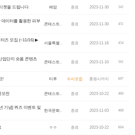
 티켓을 드립니다
베맘
종료
2023-11-30
541
 데이터를 활용한 피부
콘테스트..
종료
2023-11-30
451
 모집 (~11/16) ▶
서울특별..
종료
2023-11-16
454
산업단지 숏폼 콘텐츠
콘테스트..
종료
2023-11-10
501
요!
티루
수시모집
충원시까지
697
공모전
콘테스트..
종료
2023-10-22
466
 기념] 퀴즈 이벤트 및
한국문화..
종료
2023-11-03
468
요
ㅇㅇ
종료
2023-10-22
604