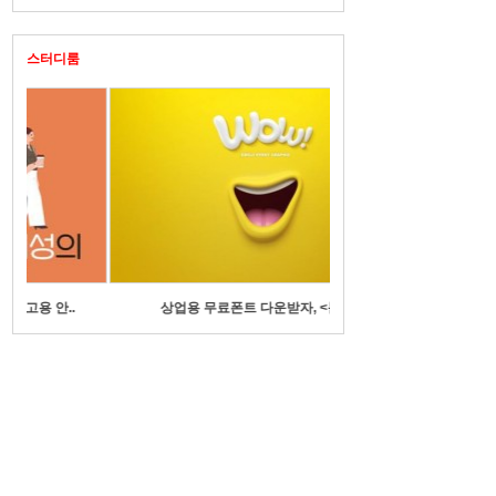
스터디룸
상업용 무료폰트 다운받자, <눈누>
수기명부에 전화번호