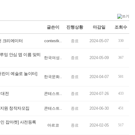
글쓴이
진행상황
마감일
조회수
전 크리에이터
contestk..
종료
2024-05-07
330
그루밍 안심 앱 이름 맞히
한국여성..
종료
2024-05-09
367
[어린이 예술로 놀이터]
한국문화..
종료
2024-04-07
501
성 성장지원 프로젝트(~6.30)
3040 여성, 구직활동부터 취업, 고용 안..
 대전
콘테스트..
종료
2024-07-26
433
발 지원 창작자모집
콘테스트..
종료
2024-06-30
451
라인 잡마켓] 사전등록
아르코
종료
2024-02-05
517