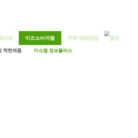
트JOB
미즈소비자랩
주부 행복한집
업 착한제품
미소랩 정보플러스