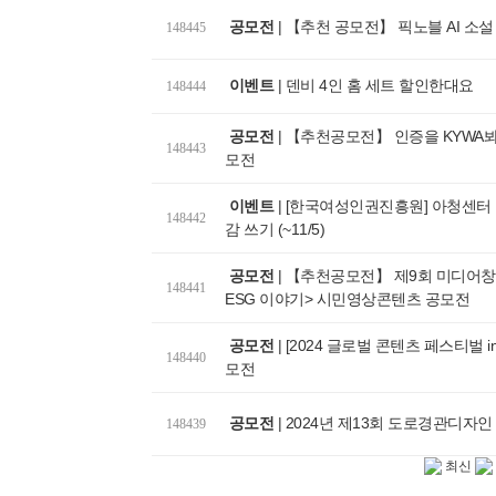
공모전
|
【추천 공모전】 픽노블 AI 소설
148445
이벤트
|
덴비 4인 홈 세트 할인한대요
148444
공모전
|
【추천공모전】 인증을 KYWA봐
148443
모전
이벤트
|
[한국여성인권진흥원] 아청센터 
148442
감 쓰기 (~11/5)
공모전
|
【추천공모전】 제9회 미디어
148441
ESG 이야기> 시민영상콘텐츠 공모전
공모전
|
[2024 글로벌 콘텐츠 페스티벌 in
148440
모전
공모전
|
2024년 제13회 도로경관디자인
148439
최신