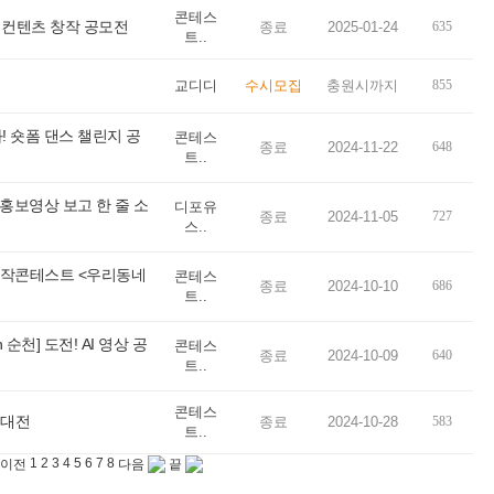
콘테스
 컨텐츠 창작 공모전
종료
2025-01-24
635
트..
교디디
수시모집
충원시까지
855
! 숏폼 댄스 챌린지 공
콘테스
종료
2024-11-22
648
트..
홍보영상 보고 한 줄 소
디포유
종료
2024-11-05
727
스..
창작콘테스트 <우리동네
콘테스
종료
2024-10-10
686
트..
 순천] 도전! AI 영상 공
콘테스
종료
2024-10-09
640
트..
콘테스
 대전
종료
2024-10-28
583
트..
1
2
3
4
5
6
7
8
이전
다음
끝