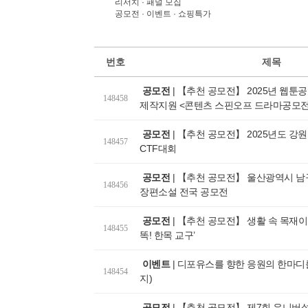
리서치 · 패널 모집
공모전 · 이벤트 · 쇼핑특가
번호
제목
공모전
|
【추천 공모전】 2025년 웹툰
148458
제작지원 <콘텐츠 스핀오프 드라마공모전>
공모전
|
【추천 공모전】 2025년도 강원
148457
CTF대회
공모전
|
【추천 공모전】 울산광역시 남
148456
장편소설 전국 공모전
직장여
공모전
|
【추천 공모전】 생활 속 목재이
148455
똑! 한목 교구’
이벤트
|
디포유스를 향한 응원의 한마디를 
148454
지)
공모전
|
【추천 공모전】 제7회 유니버