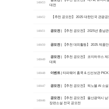
148453
대전
【추천 공모전】 2025 대한민국 관광공
148452
공모전
|
【추천 공모전】 2025년 충남
148451
공모전
|
【추천 대외활동】 2025 제품
148450
공모전
|
【추천 공모전】 코지하우스 제
148449
대회
이벤트
|
타파웨어 홈쿡 & 신선보관 PICK 
148448
공모전
|
【추천 공모전】 픽노블 AI 소설
148447
공모전
|
【추천 공모전】 울산광역시 남
148446
장편소설 전국 공모전