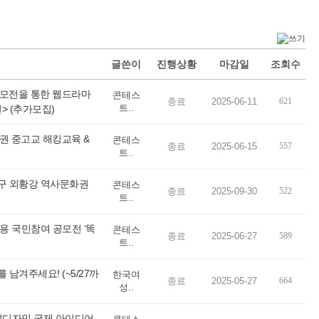
글쓴이
진행상황
마감일
조회수
공모전을 통한 웹드라마
콘테스
종료
2025-06-11
621
트..
 (추가모집)
권 중고교 해킹교육 &
콘테스
종료
2025-06-15
557
트..
구 외황강 역사문화권
콘테스
종료
2025-09-30
522
트..
성 성장지원 프로젝트(~6.30)
3040 여성, 구직활동부터 취업, 고용 안..
용 국민참여 공모전 ‘똑
콘테스
종료
2025-06-27
589
트..
남겨주세요! (~5/27까
한국여
종료
2025-05-27
664
성..
설디자인 국제 아이디어