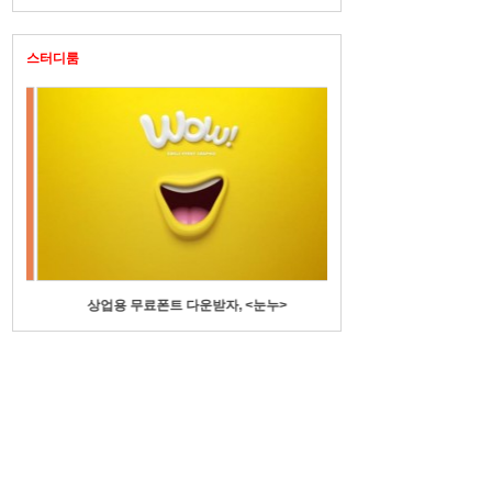
스터디룸
상업용 무료폰트 다운받자, <눈누>
수기명부에 전화번호