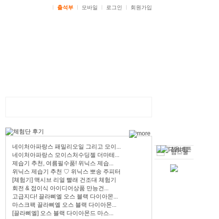
ㅣ
출석부
ㅣ
모바일
ㅣ
로그인
ㅣ
회원가입
네이처아파랑스 패밀리오일 그리고 모이...
네이처아파랑스 모이스처수딩젤 더마테...
제습기 추천, 여름필수품! 위닉스 제습...
위닉스 제습기 추천 ♡ 위닉스 뽀송 주피터
[체험기] 맥시브 리얼 빨래 건조대 체험기
회전 & 접이식 아이디어상품 만능건...
고급지다! 끌라삐엘 오스 블랙 다이아몬...
마스크팩 끌라삐엘 오스 블랙 다이아몬...
[끌라삐엘] 오스 블랙 다이아몬드 마스...