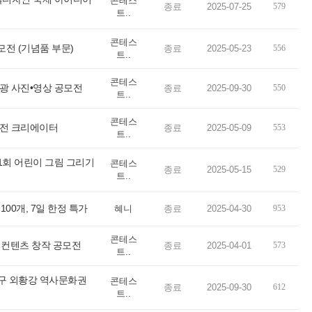
콘테스
종료
2025-07-25
579
트..
콘테스
모전 (기념품 부문)
종료
2025-05-23
556
트..
콘테스
관광 사진•영상 공모전
종료
2025-09-30
550
트..
콘테스
안전 크리에이터
종료
2025-05-09
553
트..
1회 어린이 그림 그리기
콘테스
종료
2025-05-15
529
트..
100개, 7일 한정 특가
혜니
종료
2025-04-30
953
콘테스
 컨텐츠 창작 공모전
종료
2025-04-01
573
트..
구 외황강 역사문화권
콘테스
종료
2025-09-30
612
트..