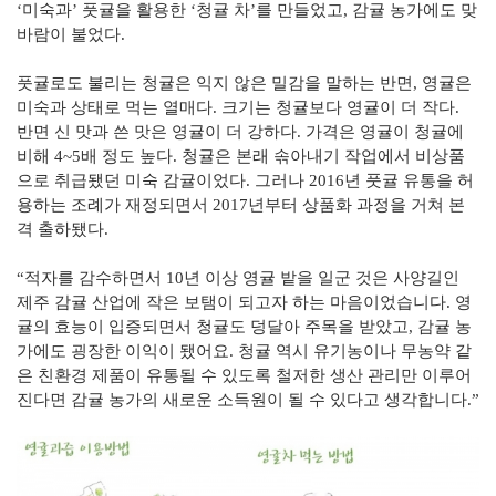
‘미숙과’ 풋귤을 활용한 ‘청귤 차’를 만들었고, 감귤 농가에도 맞
바람이 불었다.
풋귤로도 불리는 청귤은 익지 않은 밀감을 말하는 반면, 영귤은
미숙과 상태로 먹는 열매다. 크기는 청귤보다 영귤이 더 작다.
반면 신 맛과 쓴 맛은 영귤이 더 강하다. 가격은 영귤이 청귤에
비해 4~5배 정도 높다. 청귤은 본래 솎아내기 작업에서 비상품
으로 취급됐던 미숙 감귤이었다. 그러나 2016년 풋귤 유통을 허
용하는 조례가 재정되면서 2017년부터 상품화 과정을 거쳐 본
격 출하됐다.
“적자를 감수하면서 10년 이상 영귤 밭을 일군 것은 사양길인
제주 감귤 산업에 작은 보탬이 되고자 하는 마음이었습니다. 영
귤의 효능이 입증되면서 청귤도 덩달아 주목을 받았고, 감귤 농
가에도 굉장한 이익이 됐어요. 청귤 역시 유기농이나 무농약 같
은 친환경 제품이 유통될 수 있도록 철저한 생산 관리만 이루어
진다면 감귤 농가의 새로운 소득원이 될 수 있다고 생각합니다.”