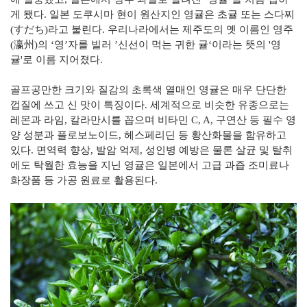
게 됐다. 일본 도쿠시마 현이 원산지인 영귤은 초귤 또는 스다찌
(すだち)라고 불린다. 우리나라에서는 제주도의 옛 이름인 영주
(瀛州)의 ‘영’자를 빌러 ’신선이 먹는 귀한 귤‘이라는 뜻의 '영
귤'로 이름 지어졌다.
골프공만한 크기와 질감의 초록색 열매인 영귤은 매우 단단한
껍질에 쓰고 신 맛이 특징이다. 세계적으로 비슷한 유종으로는
레몬과 라임, 칼라만시를 꼽으며 비타민 C, A, 구연산 등 필수 영
양 성분과 플로보노이드, 헤스페리딘 등 황산화물을 함유하고
있다. 면역력 향상, 발암 억제, 성인병 예방은 물론 살균 및 탈취
에도 탁월한 효능을 지닌 영귤은 일본에서 고급 과즙 조미료나
화장품 등 가공 원료로 활용된다.