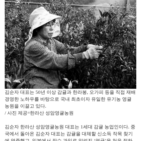
김순자 대표는 50년 이상 감귤과 한라봉, 오가피 등을 직접 재배
경영한 노하우를 바탕으로 국내 최초이자 유일한 유기농 영귤
농원을 이끌고 있다.
/ 사진 제공=한라산 성암영귤농원
김순자 한라산 성암영귤농원 대표는 1세대 감귤 농업인이다. 중
국에서 돌아온 김순자 대표는 감귤을 대체할 신소득 작목 찾기
에 열중했고, 일본에서 장수 과일로 알려진 ‘영귤’을 처음 접하