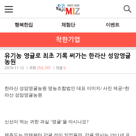
행복한집
체험단
이벤트
착한기업
유기농 영귤로 최초 기록 써가는 한라산 성암영귤
농원
2019-11-12
조회
250,787
댓글
0
한라산 성암영귤농원 영농조합법인 대표 이미지/ 사진 제공=한
라산 성암영귤농원
신선이 먹는 귀한 과실 ‘영귤’을 아시나요?
제주도는 언제부터 감귤 섬이 되었을까. 감귤 역사는 1911년 프