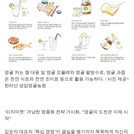
영귤 차는 잼 대용 및 영귤 요플레와 영귤 팥빙수로, 영귤 과즙
은 천연 식초와 천연 조미료 등으로 활용 가능하다. / 사진 제공=
한라산 성암영귤농원
‘리치마켓’ 겨냥한 명품화 전략 가시화, “영귤의 도전은 이제 시
작”
김순자 대표의 ‘뚝심 경영’이 결실을 맺기까지 묵묵하게 자신의