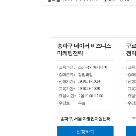
송파구 네이버 비즈니스
구로
마케팅전략
전
· 교육과정 :
소상공인아카데미
· 교육
· 강좌분류 :
창업과정
· 강좌
19.10.01~10.24
· 신청기간 :
· 신청
19.10.28~10.29
· 교육기간 :
· 교육
· 요일/시간 :
2일 10:00~17:00
· 요일
· 수강료 :
무료
· 수강료
송파구, 서울 자영업지원센터
구
신청하기