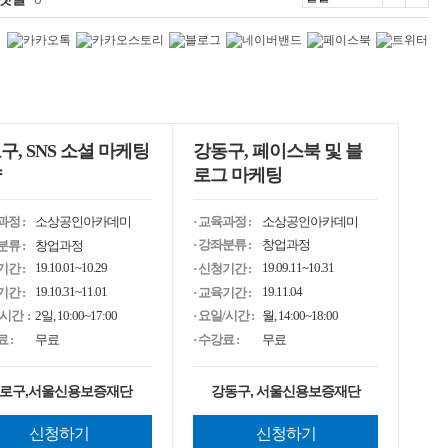
구, SNS 소셜 마케팅
강동구, 페이스북 및 블
략
로그 마케팅
· 교육과정 :
소상공인아카데미
과정 :
소상공인아카데미
· 강좌분류 :
창업과정
분류 :
창업과정
19.09.11~10.31
19.10.01~10.29
· 신청기간 :
기간 :
19.11.04
19.10.31~11.01
· 교육기간 :
기간 :
· 요일/시간 :
월, 14:00~18:00
/시간 :
2일, 10:00~17:00
· 수강료 :
무료
 :
무료
강동구, 서울신용보증재단
로구,서울신용보증재단
신청하기
신청하기