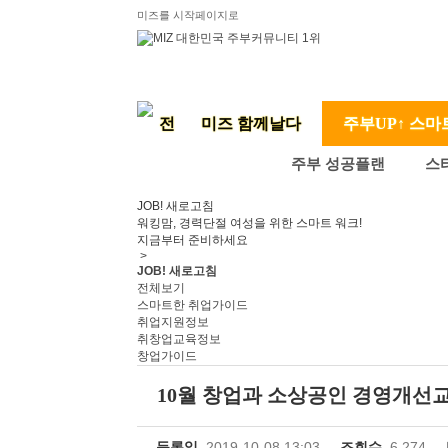
미즈를 시작페이지로
미즈 함께날다
주부UP↑ 스마
주부 성공플랜
스
JOB! 새로고침
워킹맘, 경력단절 여성을 위한 스마트 워크!
지금부터 준비하세요
>
JOB! 새로고침
전체보기
스마트한 취업가이드
취업지원정보
취창업교육정보
창업가이드
10월 창업과 소상공인 경영개선
등록일
2019-10-08 13:03
조회수
6,274