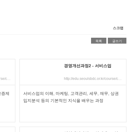
스크랩
목록
글쓰기
경영개선과정2 - 서비스업
http://edu.seoulsbdc.or.kr/course/course_view.jsp?id=7630&cid=1703&ch=course
http://edu.seoulsbdc.or.kr/course/course_view.jsp?id=7628&cid=1703&ch=course
보증제
서비스업의 이해, 마케팅, 고객관리, 세무, 재무, 상권
입지분석 등의 기본적인 지식을 배우는 과정