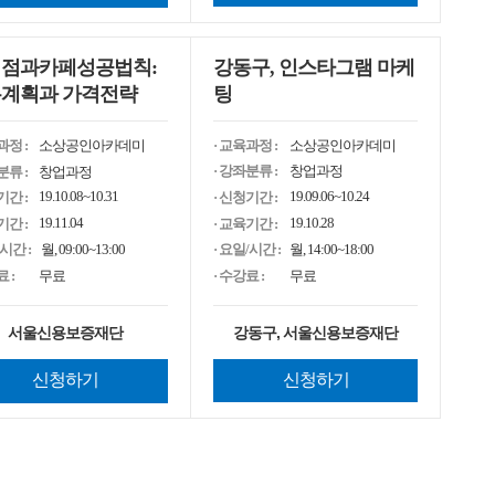
직장여성 성장지원 프로젝트(~6.30)
점과카페성공법칙:
강동구, 인스타그램 마케
계획과 가격전략
팅
· 교육과정 :
소상공인아카데미
과정 :
소상공인아카데미
· 강좌분류 :
창업과정
분류 :
창업과정
19.09.06~10.24
19.10.08~10.31
· 신청기간 :
기간 :
19.10.28
19.11.04
· 교육기간 :
기간 :
· 요일/시간 :
월, 14:00~18:00
/시간 :
월, 09:00~13:00
· 수강료 :
무료
 :
무료
강동구, 서울신용보증재단
서울신용보증재단
신청하기
신청하기