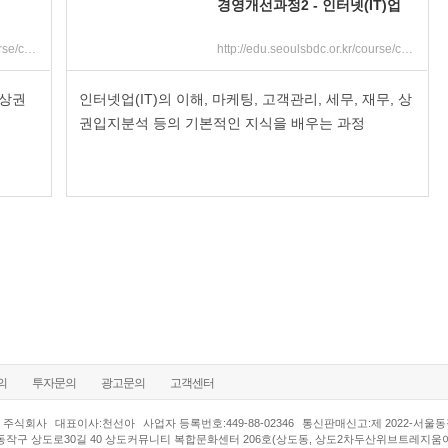
업
경영개선과정2 - 인터넷(IT)업
http://edu.seoulsbdc.or.kr/course/course_view.jsp?id=7627&cid=1703&ch=course
http://edu.seoulsbdc.or.kr/course/course_view.jsp?id=7629&cid=1703&ch=course
 상권
인터넷업(IT)의 이해, 마케팅, 고객관리, 세무, 재무, 상
권입지분석 등의 기본적인 지식을 배우는 과정
의
투자문의
광고문의
고객센터
 주식회사
대표이사:천선아
사업자 등록번호:449-88-02346
통신판매신고:제 2022-서울동작
동작구 상도로30길 40 상도커뮤니티 복합문화센터 206호(상도동, 상도2차두산위브트레지움