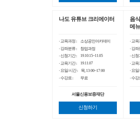
나도 유튜브 크리에이터
음식
메뉴
· 교육과정 :
소상공인아카데미
· 교육
· 강좌분류 :
창업과정
· 강좌
19.10.15~11.05
· 신청기간 :
· 신청
19.11.07
· 교육기간 :
· 교육
· 요일/시간 :
목, 13:00~17:00
· 요일
· 수강료 :
무료
· 수강료
서울신용보증재단
신청하기