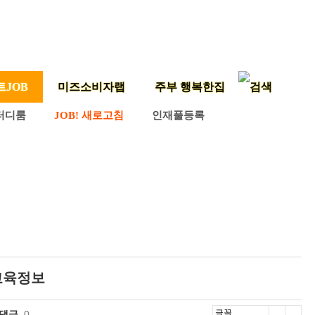
트JOB
미즈소비자랩
주부 행복한집
터디룸
JOB! 새로고침
인재풀등록
교육정보
댓글
0