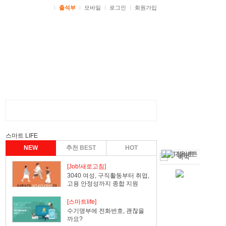
ㅣ
출석부
ㅣ
모바일
ㅣ
로그인
ㅣ
회원가입
스마트 LIFE
NEW
추천 BEST
HOT
[Job!새로고침]
3040 여성, 구직활동부터 취업,
고용 안정성까지 종합 지원
[스마트life]
수기명부에 전화번호, 괜찮을
까요?