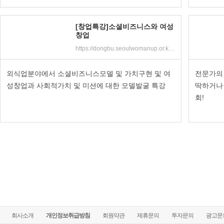
[창업특강]소셜비즈니스와 여성
창업
https://dongbu.seoulwomanup.or.kr/dongbu/edu/selectEduProgram.do?sch_class_code=C100104436
외식업분야에서 소셜비즈니스모델 및 가치구현 및 여
전문가의
성창업과 사회적가치 및 미션에 대한 모델발굴 특강
딱하거나 
회!
회사소개
개인정보취급방침
회원약관
제휴문의
투자문의
광고문