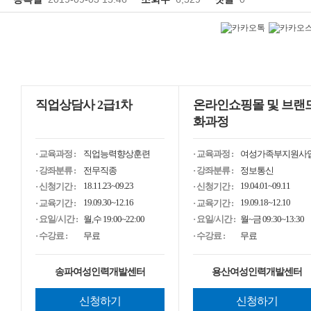
직업상담사 2급1차
온라인쇼핑몰 및 브랜
화과정
· 교육과정 :
직업능력향상훈련
· 교육과정 :
여성가족부지원사
· 강좌분류 :
전무직종
· 강좌분류 :
정보통신
18.11.23~09.23
19.04.01~09.11
· 신청기간 :
· 신청기간 :
19.09.30~12.16
19.09.18~12.10
· 교육기간 :
· 교육기간 :
· 요일/시간 :
월,수 19:00~22:00
· 요일/시간 :
월~금 09:30~13:30
· 수강료 :
무료
· 수강료 :
무료
송파여성인력개발센터
용산여성인력개발센터
신청하기
신청하기