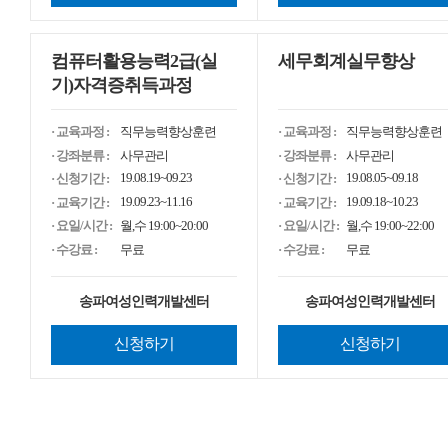
3040 여성, 구직활동부터 취업, 고용 안..
상업용 무료폰트 다운받자, <눈
컴퓨터활용능력2급(실
세무회계실무향상
기)자격증취득과정
· 교육과정 :
직무능력향상훈련
· 교육과정 :
직무능력향상훈련
· 강좌분류 :
사무관리
· 강좌분류 :
사무관리
19.08.19~09.23
19.08.05~09.18
· 신청기간 :
· 신청기간 :
19.09.23~11.16
19.09.18~10.23
· 교육기간 :
· 교육기간 :
· 요일/시간 :
월,수 19:00~20:00
· 요일/시간 :
월,수 19:00~22:00
· 수강료 :
무료
· 수강료 :
무료
송파여성인력개발센터
송파여성인력개발센터
신청하기
신청하기