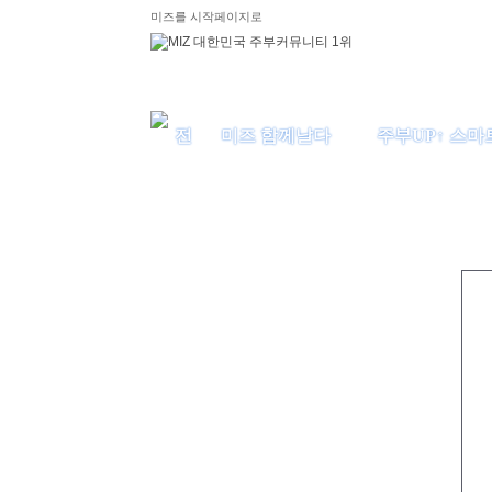
미즈를 시작페이지로
미즈 함께날다
주부UP↑ 스마