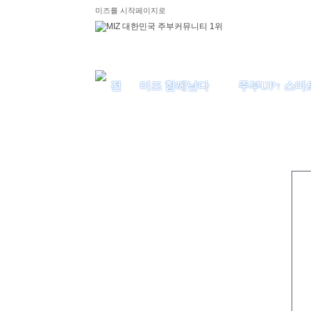
미즈를 시작페이지로
미즈 함께날다
주부UP↑ 스마