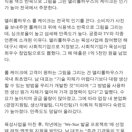
식용 색소 반죽으로 그림을 그린 앨리롤하우스의 케이크는 인기
가 높아 전국에서 주문한다.
앨리롤하우스 롤 케이크는 전국적 인기를 끈다. 소비자가 사진
을 보내주면 롤케이크 위에 식용색소 반죽으로 그림을 그리는
데, 싱크로율이 높고 섬세해 만족도가 높다. 공중파 TV와 각종
언론에 소개된 이유다. 앨리롤하우스는 육성사업에 참여했던 해
대구시 예비 사회적기업으로 지정받고, 사회적기업가 육성사업
최우수 창업팀으로도 뽑혔다. 그 해 매출은 1억 5천만 원을 넘었
다.
롤 케이크에 고객이 원하는 그림을 그리는 건 앨리롤하우스가
국내 최초였다. 남 대표는 “기술 자체가 어렵다기보다 대량 생산
할 수 있는 방법을 우리가 개발한 것”이라며 “그 방법을 사용하
면 생산 원가 자체가 떨어져 가격 경쟁력이 있다”고 말했다. 수
요가 높아지며 공급 물량이 많아졌고, 그에 따라 업장 내 분업화
(경영지원팀, 생산개발팀, 디자인팀)가 이뤄져 직원마다 숙련도
가 높아졌다. 만족도도 덩달아 올라갔다.
육성사업을 마친 후, 작년에는 ‘We-Star 발굴 프로젝트’에 선정
돼 재정·멘토링 지원을 받았다. 남 대표는 “주관 기관들의 도움