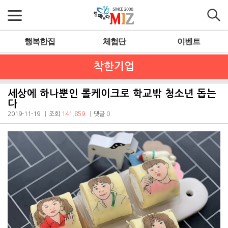
행복한집
체험단
이벤트
착한기업
세상에 하나뿐인 롤케이크로 학교밖 청소년 돕는
다
2019-11-19
조회
141,859
댓글
0