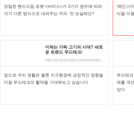
정밀한 핸드드립 로봇 <바리스>가 3가지 원두에 따라
'배민스마
각기 다른 방식으로 내려주는 커피. 맛 보실래요?
식을 이
이제는 가짜 고기의 시대? 새로
운 트렌드 푸드테크!
https://m.post.naver.com/viewer/postView.nhn?volumeNo=23005567&memberNo=12127589&vType=VERTICAL
앞으로 우리 생활은 물론 지구환경에 긍정적인 영향을
푸드테크
미칠 푸드테크의 활약을 기대해보고 싶습니다.
제를 개
있다.