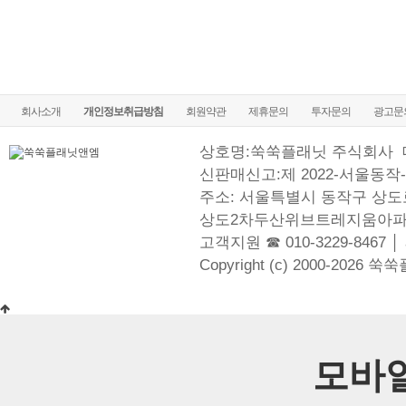
회사소개
개인정보취급방침
회원약관
제휴문의
투자문의
광고문
상호명:쑥쑥플래닛 주식회사
신판매신고:제 2022-서울동작-
주소: 서울특별시 동작구 상도로
상도2차두산위브트레지움아파
고객지원 ☎ 010-3229-8467 │
Copyright (c) 2000-2026 쑥
모바