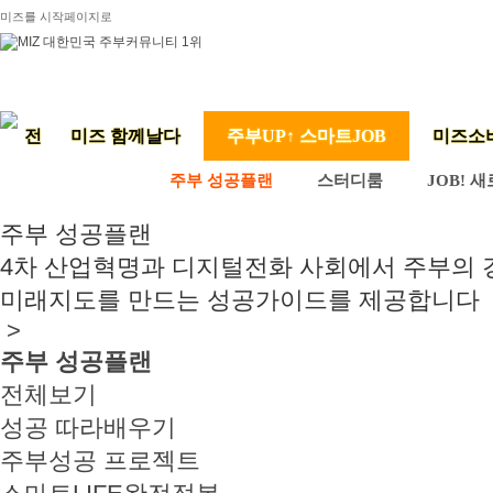
미즈를 시작페이지로
미즈 함께날다
주부UP↑ 스마트JOB
미즈소
주부 성공플랜
스터디룸
JOB! 
주부 성공플랜
4차 산업혁명과 디지털전화 사회에서 주부의
미래지도를 만드는 성공가이드를 제공합니다
>
주부 성공플랜
전체보기
성공 따라배우기
주부성공 프로젝트