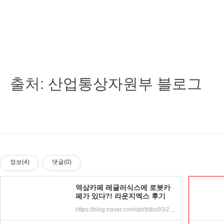
출처:
산업통상자원부 블로그
정보(4)
댓글(0)
역삼카페 레귤러식스에 로봇카
페가 있다?! 라운지엑스 후기
https://blog.naver.com/qkrtldbs93/221615545797