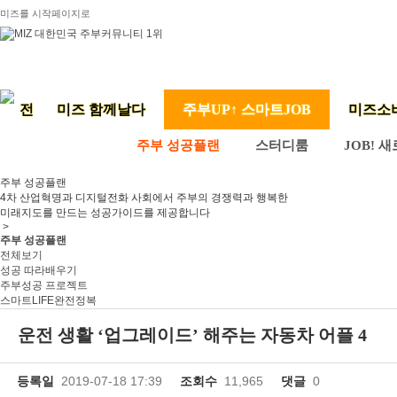
미즈를 시작페이지로
미즈 함께날다
주부UP↑ 스마트JOB
미즈소
주부 성공플랜
스터디룸
JOB! 
주부 성공플랜
4차 산업혁명과 디지털전화 사회에서 주부의 경쟁력과 행복한
미래지도를 만드는 성공가이드를 제공합니다
>
주부 성공플랜
전체보기
성공 따라배우기
주부성공 프로젝트
스마트LIFE완전정복
운전 생활 ‘업그레이드’ 해주는 자동차 어플 4
등록일
2019-07-18 17:39
조회수
11,965
댓글
0