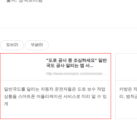
정보(2)
댓글(0)
"도로 공사 중 조심하세요" 일반
국도 공사 알리는 앱 서...
http://www.newspim.com/news/view/20190718000338
일반국도를 달리는 자동차 운전자들은 도로 보수 작업
카방은 차
상황을 스마트폰 어플리케이션 서비스로 미리 알 수 있
리, 범칙
게