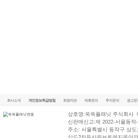
회사소개
개인정보취급방침
회원약관
제휴문의
투자문의
광고문
상호명:쑥쑥플래닛 주식회사
신판매신고:제 2022-서울동작-
주소: 서울특별시 동작구 상도로
상도2차두산위브트레지움아파