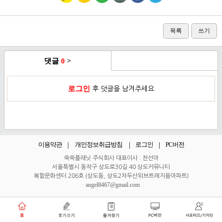
목록
쓰기
댓글
0
>
로그인
후 덧글을 남겨주세요
이용약관
개인정보취급방침
로그인
PC버전
쑥쑥플래닛 주식회사 대표이사 : 천선아
서울특별시 동작구 상도로30길 40 상도커뮤니티
복합문화센터 206호 (상도동, 상도2차두산위브트레지움아파트)
angel8467@gmail.com
·