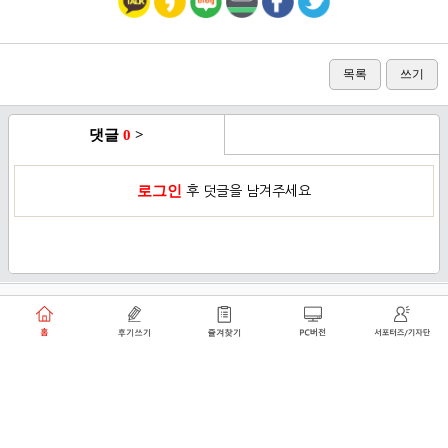
목록
쓰기
댓글
0
>
로그인
후 덧글을 남겨주세요
이용약관
개인정보취급방침
로그인
PC버전
쑥쑥플래닛 주식회사 대표이사 : 천선아
서울특별시 동작구 상도로30길 40 상도커뮤니티
복합문화센터 206호 (상도동, 상도2차두산위브트레지움아파트)
angel8467@gmail.com
·