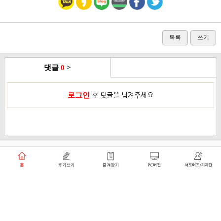
목록
쓰기
댓글
0
>
로그인
후 덧글을 남겨주세요
이용약관
개인정보취급방침
로그인
PC버전
쑥쑥플래닛 주식회사 대표이사 : 천선아
서울특별시 동작구 상도로30길 40 상도커뮤니티
복합문화센터 206호 (상도동, 상도2차두산위브트레지움아파트)
angel8467@gmail.com
·