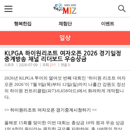
행복한집
체험단
이벤트
일상
KLPGA 하이원리조트 여자오픈 2026 경기일정
중계방송 채널 리더보드 우승상금
스포츠
2026-07-09
조회
211
댓글
0
2026년 KLPGA 투어의 열여섯 번째 대회인 ‘하이원 리조트 여자
오픈 2026’이 7월 9일(목)부터 12일(일)까지 나흘간 강원도 정선
의 하이원 컨트리클럽(파73/6,658야드)에서 화려하게 개막합니
다.
>> 하이원리조트 여자오픈 경기중계시청하기 <<
올해로 15회를 맞이한 이번 대회는 총상금 10억 원과 우승 상금
1억 8천만 원이라는 큼직한 규모를 자랑하며, 총 108명의 정상