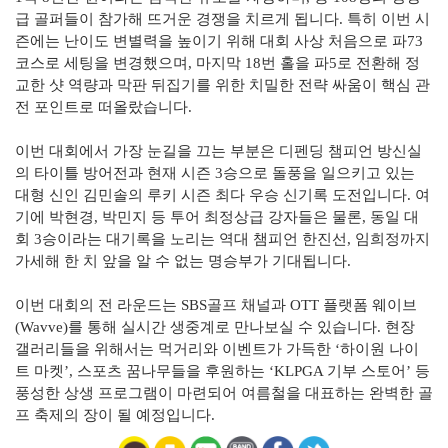
급 골퍼들이 참가해 뜨거운 경쟁을 치르게 됩니다. 특히 이번 시
즌에는 난이도 변별력을 높이기 위해 대회 사상 처음으로 파73
코스로 세팅을 변경했으며, 마지막 18번 홀을 파5로 전환해 정
교한 샷 역량과 막판 뒤집기를 위한 치밀한 전략 싸움이 핵심 관
전 포인트로 떠올랐습니다.
이번 대회에서 가장 눈길을 끄는 부분은 디펜딩 챔피언 방신실
의 타이틀 방어전과 현재 시즌 3승으로 돌풍을 일으키고 있는
대형 신인 김민솔의 루키 시즌 최다 우승 신기록 도전입니다. 여
기에 박현경, 박민지 등 투어 최정상급 강자들은 물론, 동일 대
회 3승이라는 대기록을 노리는 역대 챔피언 한진선, 임희정까지
가세해 한 치 앞을 알 수 없는 명승부가 기대됩니다.
이번 대회의 전 라운드는 SBS골프 채널과 OTT 플랫폼 웨이브
(Wavve)를 통해 실시간 생중계로 만나보실 수 있습니다. 현장
갤러리들을 위해서는 먹거리와 이벤트가 가득한 ‘하이원 나이
트 마켓’, 스포츠 꿈나무들을 후원하는 ‘KLPGA 기부 스토어’ 등
풍성한 상생 프로그램이 마련되어 여름철을 대표하는 완벽한 골
프 축제의 장이 될 예정입니다.