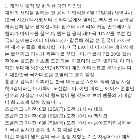
1. 개막식 일정 및 화려한 공연 라인업
대회의 서막을 알리는 첫 공식 개막식은 6월 12일(금) 새벽 4시
(한국 시간) 멕시코시티 스타디움에서 열리는 멕시코 vs 남아공
개막전에 앞서 펼쳐집니다. 팝스타 샤키라와 거장 안드레아 보
첼리가 마이크를 잡으며, 월드컵 공식 테마곡 'DNA'를 부른 한
국의 싱어송라이터 이재(Jae)가 합류해 직접 쓴 한국어 가사로
전 세계 팬들을 매료시킵니다. 미국 LA에서 이어지는 개막식에
는 블랙핑크 리사가 독무대를 꾸밉니다. 더불어 7월 20일 결승
전에는 월드컵 최초로 도입되는 '하프타임 쇼'가 열리며, 이 역사
적인 무대에 방탄소년단(BTS)이 메인 아티스트로 우뚝 섭니다.
2. 대한민국 국가대표팀 조별리그 경기 일정
홍명보 감독이 지휘하는 한국 대표팀은 A조에 속해 원정 사상
첫 8강이라는 대기록에 도전합니다. 이번 대회는 에이스 손흥민
선수의 사실상 마지막 월드컵이 될 것으로 보여 팬들의 기대감
이 최고조에 달해 있습니다.
조별리그 1차전: 6월 12일(금) 오전 11시 vs 체코
조별리그 2차전: 6월 19일(금) 오전 10시 vs 멕시코
조별리그 3차전: 6월 25일(목) 오전 10시 vs 남아프리카공화국
3. 국내 실시간 중계 및 시청 채널 안내
이번 북중미 월드컵의 국내 방송 지형은 기존 지상파 3사 체제