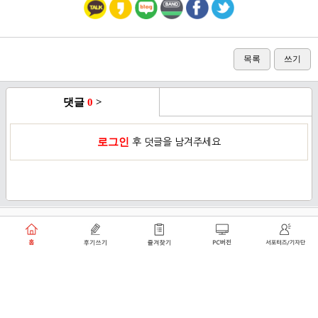
목록
쓰기
댓글
0
>
로그인
후 덧글을 남겨주세요
이용약관
개인정보취급방침
로그인
PC버전
쑥쑥플래닛 주식회사 대표이사 : 천선아
서울특별시 동작구 상도로30길 40 상도커뮤니티
복합문화센터 206호 (상도동, 상도2차두산위브트레지움아파트)
angel8467@gmail.com
·