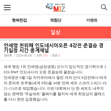
행복한집
체험단
이벤트
일상
안세영 천위페 인도네시아오픈 4강전 준결승 경
기일정 시간 중계채널
정보톡
2026-06-06
조회
370
댓글
0
세계 랭킹 1위 안세영(삼성생명) 선수가 압도적인 경기력으로 2
026 BWF 인도네시아 오픈 준결승에 올랐습니다.
안세영은 6월 5일 자카르타에서 열린 여자 단식 8강전에서 태국
의 폰파위 초추웡(세계 8위)을 44분 만에 세트 스코어 2-0(21-19,
21-11)으로 제압했습니다. 이번 대회에서 단 한 세트도 내주지
않는 완벽한 '무실세트' 플레이를 펼치며 세계 최정상의 클래스
를 다시 한번 입증했습니다.