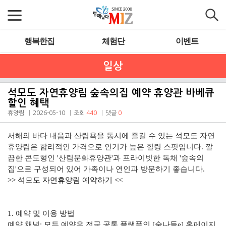
행복한집
체험단
이벤트
일상
석모도 자연휴양림 숲속의집 예약 휴양관 바베큐
할인 혜택
휴양림
2026-05-10
조회
440
댓글
0
서해의 바다 내음과 산림욕을 동시에 즐길 수 있는
석모도 자연
휴양림
은 합리적인 가격으로 인기가 높은 힐링 스팟입니다. 깔
끔한 콘도형인 '산림문화휴양관'과 프라이빗한 독채 '숲속의
집'으로 구성되어 있어 가족이나 연인과 방문하기 좋습니다.
>> 석모도 자연휴양림 예약하기 <<
1. 예약 및 이용 방법
예약 채널: 모든 예약은 전국 공통 플랫폼인 [숲나들e] 홈페이지