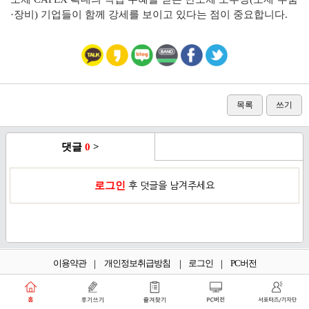
·장비) 기업들이 함께 강세를 보이고 있다는 점이 중요합니다.
목록
쓰기
댓글
0
>
로그인
후 덧글을 남겨주세요
이용약관
개인정보취급방침
로그인
PC버전
쑥쑥플래닛 주식회사 대표이사 : 천선아
서울특별시 동작구 상도로30길 40 상도커뮤니티
복합문화센터 206호 (상도동, 상도2차두산위브트레지움아파트)