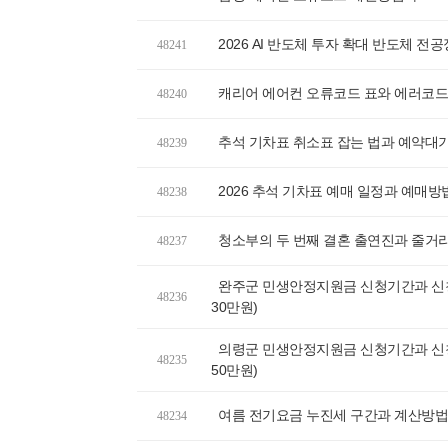
2026 AI 반도체 투자 확대 반도체 전공
48241
캐리어 에어컨 오류코드 표와 에러코드
48240
추석 기차표 취소표 잡는 법과 예약대
48239
2026 추석 기차표 예매 일정과 예매방법
48238
청소부의 두 번째 결혼 출연진과 줄거
48237
완주군 민생안정지원금 신청기간과 신청
48236
30만원)
의령군 민생안정지원금 신청기간과 신청
48235
50만원)
여름 전기요금 누진세 구간과 계산방법,
48234