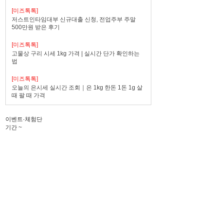
[미즈톡톡]
저스트인타임대부 신규대출 신청, 전업주부 주말
500만원 받은 후기
[미즈톡톡]
고물상 구리 시세 1kg 가격 | 실시간 단가 확인하는
법
[미즈톡톡]
오늘의 은시세 실시간 조회｜은 1kg 한돈 1돈 1g 살
때 팔 때 가격
이벤트·체험단
기간
~