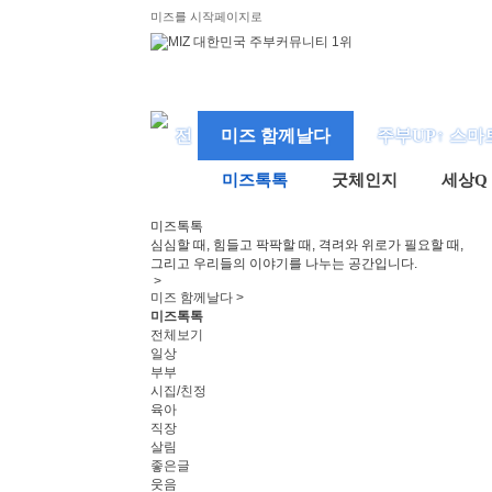
미즈를 시작페이지로
미즈 함께날다
주부UP↑ 스마
미즈톡톡
굿체인지
세상Q
미즈
톡톡
심심할 때, 힘들고 팍팍할 때, 격려와 위로가 필요할 때,
그리고 우리들의 이야기를 나누는 공간입니다.
>
미즈 함께날다 >
미즈톡톡
전체보기
일상
부부
시집/친정
육아
직장
살림
좋은글
웃음