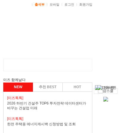
ㅣ
출석부
ㅣ
모바일
ㅣ
로그인
ㅣ
회원가입
미즈 함께날다
NEW
추천 BEST
HOT
[미즈톡톡]
2026 하반기 건설주 TOP6 투자전략 데이터센터가
바꾸는 건설업 미래
[미즈톡톡]
한전 주택용 에너지캐시백 신청방법 및 조회