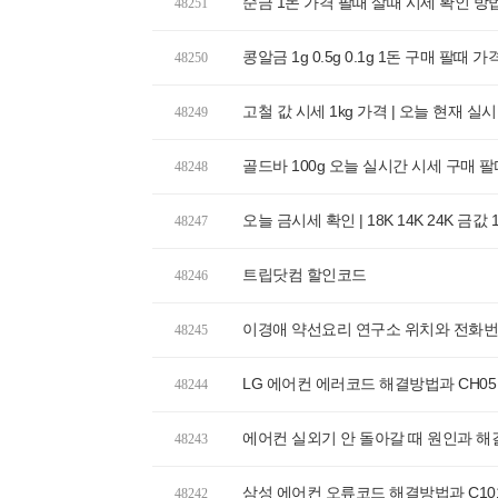
순금 1돈 가격 팔때 살때 시세 확인 방
48251
콩알금 1g 0.5g 0.1g 1돈 구매 팔때 
48250
고철 값 시세 1kg 가격 | 오늘 현재 실
48249
골드바 100g 오늘 실시간 시세 구매 
48248
오늘 금시세 확인 | 18K 14K 24K 금값
48247
트립닷컴 할인코드
48246
이경애 약선요리 연구소 위치와 전화번호
48245
LG 에어컨 에러코드 해결방법과 CH05
48244
에어컨 실외기 안 돌아갈 때 원인과 해
48243
삼성 에어컨 오류코드 해결방법과 C10
48242