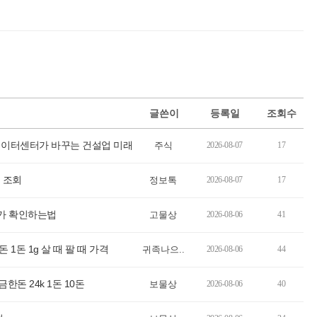
글쓴이
등록일
조회수
 데이터센터가 바꾸는 건설업 미래
주식
2026-08-07
17
 조회
정보톡
2026-08-07
17
단가 확인하는법
고물상
2026-08-06
41
1돈 1g 살 때 팔 때 가격
귀족나으..
2026-08-06
44
한돈 24k 1돈 10돈
보물상
2026-08-06
40