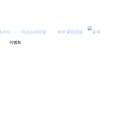
트JOB
미즈소비자랩
주부 행복한집
이벤트