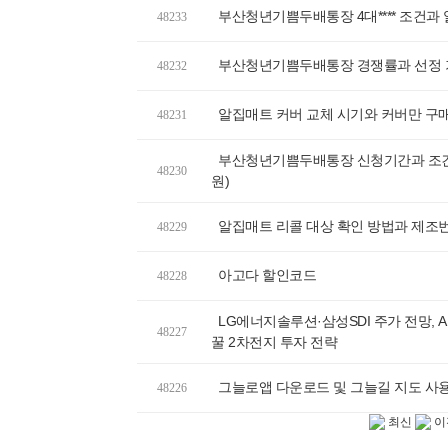
부산청년기쁨두배통장 4대**** 조건과
48233
부산청년기쁨두배통장 경쟁률과 선정 기
48232
알집매트 커버 교체 시기와 커버만 구매
48231
부산청년기쁨두배통장 신청기간과 조건, 
48230
원)
알집매트 리콜 대상 확인 방법과 제조번
48229
아고다 할인코드
48228
LG에너지솔루션·삼성SDI 주가 전망, A
48227
꿀 2차전지 투자 전략
그늘로앱 다운로드 및 그늘길 지도 사
48226
최신
이