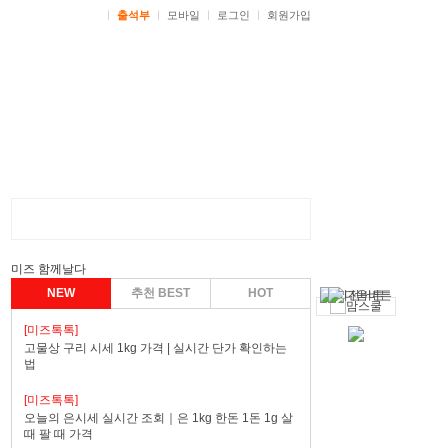
ㅣ
출석부
ㅣ
모바일
ㅣ
로그인
ㅣ
회원가입
미즈 함께날다
NEW
추천 BEST
HOT
[미즈톡톡]
고물상 구리 시세 1kg 가격 | 실시간 단가 확인하는
법
[미즈톡톡]
오늘의 은시세 실시간 조회｜은 1kg 한돈 1돈 1g 살
때 팔 때 가격