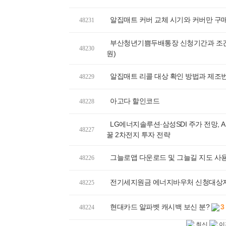
알집매트 커버 교체 시기와 커버만 구매
48231
부산청년기쁨두배통장 신청기간과 조건, 
48230
원)
알집매트 리콜 대상 확인 방법과 제조번
48229
아고다 할인코드
48228
LG에너지솔루션·삼성SDI 주가 전망, A
48227
꿀 2차전지 투자 전략
그늘로앱 다운로드 및 그늘길 지도 사
48226
전기세지원금 에너지바우처 신청대상자
48225
현대카드 알파벳 캐시백 보신 분?
3
48224
최신
이