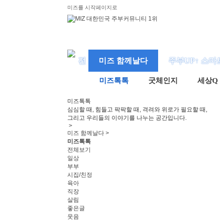
미즈를 시작페이지로
미즈 함께날다
주부UP↑ 스마
미즈톡톡
굿체인지
세상Q
미즈
톡톡
심심할 때, 힘들고 팍팍할 때, 격려와 위로가 필요할 때,
그리고 우리들의 이야기를 나누는 공간입니다.
>
미즈 함께날다 >
미즈톡톡
전체보기
일상
부부
시집/친정
육아
직장
살림
좋은글
웃음