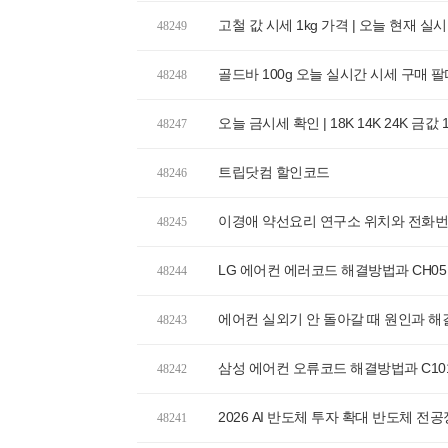
고철 값 시세 1kg 가격 | 오늘 현재 실
48249
골드바 100g 오늘 실시간 시세 구매 
48248
오늘 금시세 확인 | 18K 14K 24K 금값
48247
트립닷컴 할인코드
48246
이경애 약선요리 연구소 위치와 전화번호
48245
LG 에어컨 에러코드 해결방법과 CH05
48244
에어컨 실외기 안 돌아갈 때 원인과 해
48243
삼성 에어컨 오류코드 해결방법과 C10
48242
2026 AI 반도체 투자 확대 반도체 전공
48241