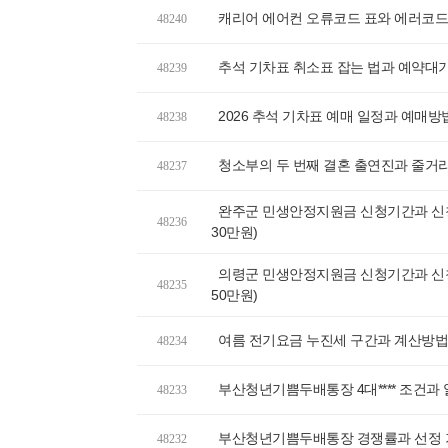
캐리어 에어컨 오류코드 표와 에러코드
48240
추석 기차표 취소표 잡는 법과 예약대
48239
2026 추석 기차표 예매 일정과 예매방법
48238
청소부의 두 번째 결혼 출연진과 줄거
48237
완주군 민생안정지원금 신청기간과 신청
48236
30만원)
의령군 민생안정지원금 신청기간과 신청
48235
50만원)
여름 전기요금 누진세 구간과 계산방법,
48234
부산청년기쁨두배통장 4대**** 조건과
48233
부산청년기쁨두배통장 경쟁률과 선정 기
48232