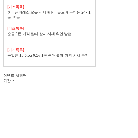
[미즈톡톡]
한국금거래소 오늘 시세 확인 | 골드바 금한돈 24k 1
돈 10돈
[미즈톡톡]
순금 1돈 가격 팔때 살때 시세 확인 방법
[미즈톡톡]
콩알금 1g 0.5g 0.1g 1돈 구매 팔때 가격 시세 금액
이벤트·체험단
기간
~