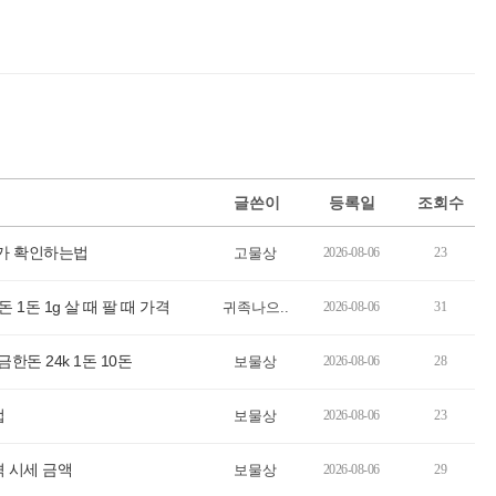
글쓴이
등록일
조회수
단가 확인하는법
고물상
2026-08-06
23
1돈 1g 살 때 팔 때 가격
귀족나으..
2026-08-06
31
한돈 24k 1돈 10돈
보물상
2026-08-06
28
법
보물상
2026-08-06
23
가격 시세 금액
보물상
2026-08-06
29