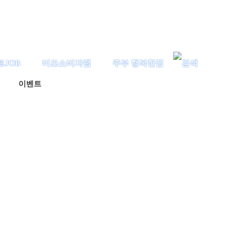
트JOB
미즈소비자랩
주부 행복한집
이벤트