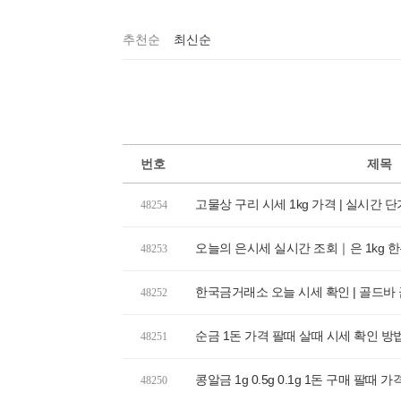
추천순
최신순
번호
제목
고물상 구리 시세 1kg 가격 | 실시간 
48254
오늘의 은시세 실시간 조회｜은 1kg 한돈 
48253
한국금거래소 오늘 시세 확인 | 골드바 금
48252
순금 1돈 가격 팔때 살때 시세 확인 방
48251
콩알금 1g 0.5g 0.1g 1돈 구매 팔때 
48250