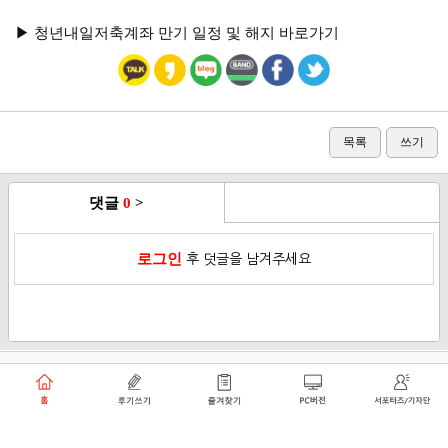
▶︎ 청년내일저축계좌 만기 일정 및 해지 바로가기
목록
쓰기
댓글
0
>
로그인
후 덧글을 남겨주세요
이용약관
개인정보취급방침
로그인
PC버전
쑥쑥플래닛 주식회사 대표이사 : 천선아
서울특별시 동작구 상도로30길 40 상도커뮤니티
복합문화센터 206호 (상도동, 상도2차두산위브트레지움아파트)