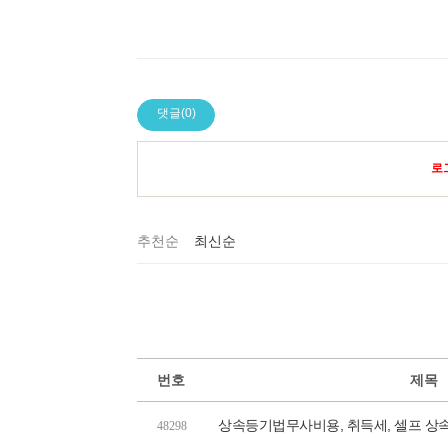
댓글(0)
로
추천순
최신순
번호
제목
상속등기법무사비용, 취득세, 셀프 상
48298