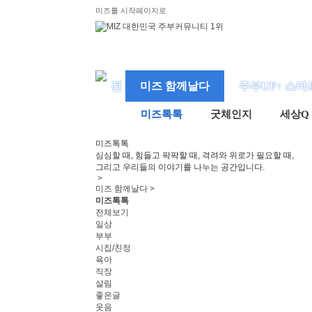
미즈를 시작페이지로
미즈 함께날다
주부UP↑ 스마
미즈톡톡
굿체인지
세상Q
미즈
톡톡
심심할 때, 힘들고 팍팍할 때, 격려와 위로가 필요할 때,
그리고 우리들의 이야기를 나누는 공간입니다.
>
미즈 함께날다 >
미즈톡톡
전체보기
일상
부부
시집/친정
육아
직장
살림
좋은글
웃음