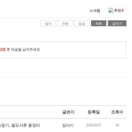
스크랩
추천
0
담기
인쇄
답글
목록
글쓰기
그인
후 덧글을 남겨주세요
글쓴이
등록일
조회수
속등기, 필요서류 총정리
알리미
2026-08-07
18