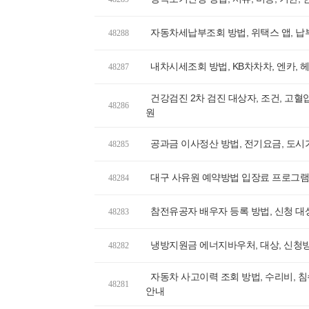
자동차세납부조회 방법, 위택스 앱, 납
48288
내차시세조회 방법, KB차차차, 엔카,
48287
건강검진 2차 검진 대상자, 조건, 고혈압
48286
원
공과금 이사정산 방법, 전기요금, 도시
48285
대구 사유원 예약방법 입장료 프로그램
48284
참전유공자 배우자 등록 방법, 신청 대상
48283
냉방지원금 에너지바우처, 대상, 신청방
48282
자동차 사고이력 조회 방법, 수리비, 침
48281
안내