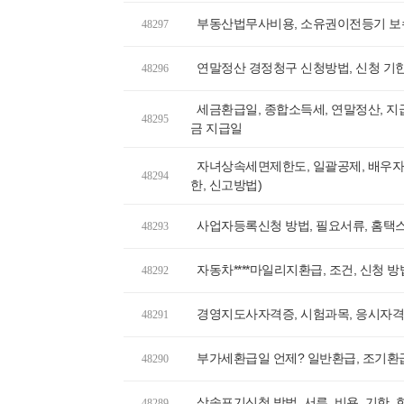
부동산법무사비용, 소유권이전등기 보수
48297
연말정산 경정청구 신청방법, 신청 기한
48296
세금환급일, 종합소득세, 연말정산, 
48295
금 지급일
자녀상속세면제한도, 일괄공제, 배우자
48294
한, 신고방법)
사업자등록신청 방법, 필요서류, 홈택스
48293
자동차****마일리지환급, 조건, 신청 방
48292
경영지도사자격증, 시험과목, 응시자격,
48291
부가세환급일 언제? 일반환급, 조기환
48290
상속포기신청 방법, 서류, 비용, 기한,
48289