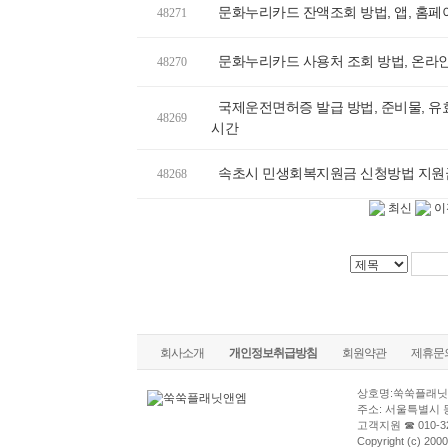
문화누리카드 잔액조회 방법, 앱, 홈페
48271
문화누리카드 사용처 조회 방법, 온라인
48270
국제운전면허증 발급 방법, 준비물, 유효
48269
시간
속초시 민생회복지원금 신청방법 지원
48268
최신
이
회사소개
개인정보취급방침
회원약관
제휴문
상호명:쑥쑥플래닛
주소: 서울특별시 
고객지원 ☎ 010-32
Copyright (c) 2