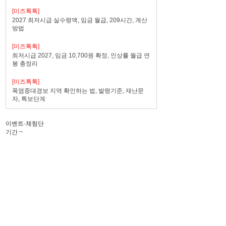
[미즈톡톡]
2027 최저시급 실수령액, 임금 월급, 209시간, 계산
방법
[미즈톡톡]
최저시급 2027, 임금 10,700원 확정, 인상률 월급 연
봉 총정리
[미즈톡톡]
폭염중대경보 지역 확인하는 법, 발령기준, 재난문
자, 특보단계
이벤트·체험단
기간
~