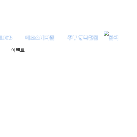
트JOB
미즈소비자랩
주부 행복한집
이벤트