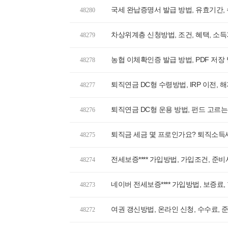
국세 완납증명서 발급 방법, 유효기간,
48280
차상위계층 신청방법, 조건, 혜택, 소
48279
농협 이체확인증 발급 방법, PDF 저장
48278
퇴직연금 DC형 수령방법, IRP 이전, 
48277
퇴직연금 DC형 운용 방법, 펀드 고르는
48276
퇴직금 세금 몇 프로인가요? 퇴직소득
48275
전세보증**** 가입방법, 가입조건, 준
48274
네이버 전세보증**** 가입방법, 보증료,
48273
여권 갱신방법, 온라인 신청, 수수료, 준
48272