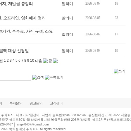
이지, 재발급 총정리
알리미
2026-08-07
18
, 오프라인, 영화예매 정리
알리미
2026-08-07
23
기간, 수수료, 사진 규격, 소요
알리미
2026-08-07
17
금액 대상 신청일
알리미
2026-08-07
19
1
2
3
4
5
6
7
8
9
10
전
다음
끝
의
투자문의
광고문의
고객센터
 주식회사
대표이사:천선아
사업자 등록번호:449-88-02346
통신판매신고:제 2022-서울동작
동작구 상도로30길 40 상도커뮤니티 복합문화센터 206호(상도동, 상도2차두산위브트레지움
29-8467 │
angel8467@gmail.com
000-2026 쑥쑥플래닛 주식회사 All rights reserved