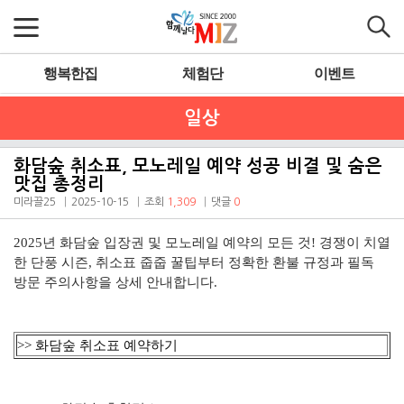
행복한집
체험단
이벤트
일상
화담숲 취소표, 모노레일 예약 성공 비결 및 숨은
맛집 총정리
미라끌25
2025-10-15
조회
1,309
댓글
0
2025년 화담숲 입장권 및 모노레일 예약
의 모든 것! 경쟁이 치열
한 단풍 시즌,
취소표 줍줍 꿀팁
부터 정확한 환불 규정과 필독
방문 주의사항을 상세 안내합니다.
>> 화담숲 취소표 예약하기