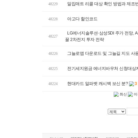
알집매트 리콜 대상 확인 방법과 제조번
48229
아고다 할인코드
48228
LG에너지솔루션·삼성SDI 주가 전망, A
48227
꿀 2차전지 투자 전략
그늘로앱 다운로드 및 그늘길 지도 사
48226
전기세지원금 에너지바우처 신청대상자
48225
현대카드 알파벳 캐시백 보신 분?
3
48224
최신
이