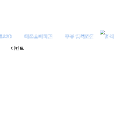
트JOB
미즈소비자랩
주부 행복한집
이벤트