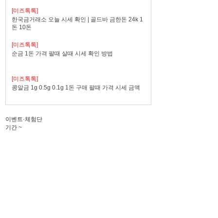
[미즈톡톡]
한국금거래소 오늘 시세 확인 | 골드바 금한돈 24k 1
돈 10돈
[미즈톡톡]
순금 1돈 가격 팔때 살때 시세 확인 방법
[미즈톡톡]
콩알금 1g 0.5g 0.1g 1돈 구매 팔때 가격 시세 금액
이벤트·체험단
기간
~