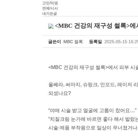
고민/익명
연예/시사
내가쓴글
<MBC 건강의 재구성 썰록>에
글쓴이
MBC 썰록
등록일
2025-05-15 16:2
<MBC 건강의 재구성 썰록>에서 피부 
울쎄라, 써마지, 슈링크, 인모드, 레이
되셨나요?
“야매 시술 받고 얼굴에 고름이 찼어요…”
“치질크림 눈가에 바르면 좋다 해서 발랐
시술·제품 부작용으로 일상이 무너졌거나,