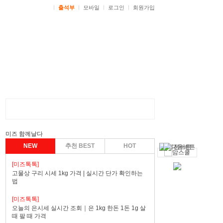
ㅣ
출석부
ㅣ
모바일
ㅣ
로그인
ㅣ
회원가입
미즈 함께날다
NEW
추천 BEST
HOT
[미즈톡톡]
고물상 구리 시세 1kg 가격 | 실시간 단가 확인하는
법
[미즈톡톡]
오늘의 은시세 실시간 조회｜은 1kg 한돈 1돈 1g 살
때 팔 때 가격