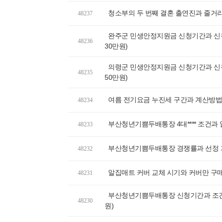
청소부의 두 번째 결혼 출연진과 줄거
48237
완주군 민생안정지원금 신청기간과 신청
48236
30만원)
의령군 민생안정지원금 신청기간과 신청
48235
50만원)
여름 전기요금 누진세 구간과 계산방법,
48234
부산청년기쁨두배통장 4대**** 조건과
48233
부산청년기쁨두배통장 경쟁률과 선정 기
48232
알집매트 커버 교체 시기와 커버만 구매
48231
부산청년기쁨두배통장 신청기간과 조건, 
48230
원)