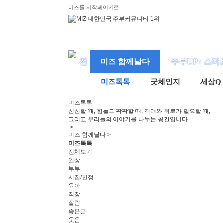
미즈를 시작페이지로
미즈 함께날다
주부UP↑ 스마
미즈톡톡
굿체인지
세상Q
미즈
톡톡
심심할 때, 힘들고 팍팍할 때, 격려와 위로가 필요할 때,
그리고 우리들의 이야기를 나누는 공간입니다.
>
미즈 함께날다 >
미즈톡톡
전체보기
일상
부부
시집/친정
육아
직장
살림
좋은글
웃음