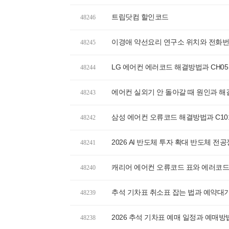
트립닷컴 할인코드
48246
이경애 약선요리 연구소 위치와 전화번호
48245
LG 에어컨 에러코드 해결방법과 CH05
48244
에어컨 실외기 안 돌아갈 때 원인과 해
48243
삼성 에어컨 오류코드 해결방법과 C10
48242
2026 AI 반도체 투자 확대 반도체 전공
48241
캐리어 에어컨 오류코드 표와 에러코드
48240
추석 기차표 취소표 잡는 법과 예약대
48239
2026 추석 기차표 예매 일정과 예매방법
48238