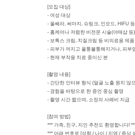
[모집 대상]
- 여성 대상
- 울쎄라, 써마지, 슈링크, 인모드, HIF
- 홈케어나 저렴한 비전문 시술(야매샵 등)
- 보톡스 크림, 치질크림 등 비의료용 제
- 피부가 꺼지고 울퉁불퉁해지거나, 피부염
- 현재 부작용 치료 중이신 분
[촬영 내용]
- 간단한 인터뷰 형식 (얼굴 노출 원치 않
- 경험을 바탕으로 한 증언 중심 촬영
- 촬영 시간 짧으며, 소정의 사례비 지급
[참여 방법]
*** 가족, 친구, 지인 추천도 환영합니다! **
*** 아래 번호로 [성함 / 나이 / 지역 / 