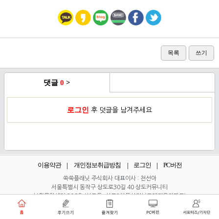
목록
쓰기
댓글
0
>
로그인
후 덧글을 남겨주세요
이용약관
개인정보취급방침
로그인
PC버전
쑥쑥플래닛 주식회사 대표이사 : 천선아
서울특별시 동작구 상도로30길 40 상도커뮤니티
복합문화센터 206호 (상도동, 상도2차두산위브트레지움아파트)
angel8467@gmail.com
·