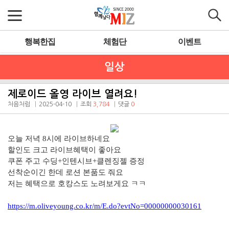
행복한집
체험단
이벤트
일상
제로이드 올영 라이브 열려요!
처음처럼
2025-04-10
조회
3,784
댓글
0
오늘 저녁 8시에 라이브하네요
할인도 크고 라이브혜택이 좋아요
쿠폰 주고 수딩+인텐시브+클렌징젤 증정
선착순이긴 한데 로션 본품도 줘요
저는 혜택으로 호캉스도 노려보게요 ㅋㅋ
https://m.oliveyoung.co.kr/m/E.do?evtNo=00000000030161