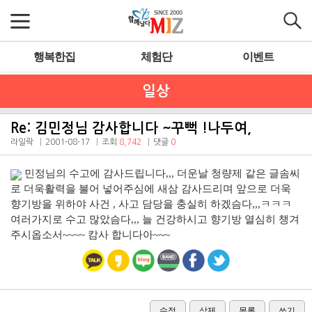
행복한집
체험단
이벤트
일상
Re: 김민정님 감사합니다 ~꾸뻑 !나두여,
라일락
2001-08-17
조회
8,742
댓글
0
민정님의 수고에 감사드립니다,,, 더운날 청량제 같은 글솜씨
로 더욱활력을 불어 넣어주심에 새삼 감사드리며 앞으로 더욱
향기방을 위하야 사건 , 사고 담당을 충실히 하겠슴다,,,ㅋㅋㅋ
여러가지로 수고 많았슴다,,, 늘 건강하시고 향기방 열심히 챙겨
주시옵소서~~~~ 캄사 합니다아~~~
수정
삭제
목록
쓰기