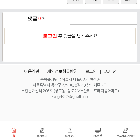
댓글
0
>
로그인
후 덧글을 남겨주세요
이용약관
개인정보취급방침
로그인
PC버전
쑥쑥플래닛 주식회사 대표이사 : 천선아
서울특별시 동작구 상도로30길 40 상도커뮤니티
복합문화센터 206호 (상도동, 상도2차두산위브트레지움아파트)
angel8467@gmail.com
·